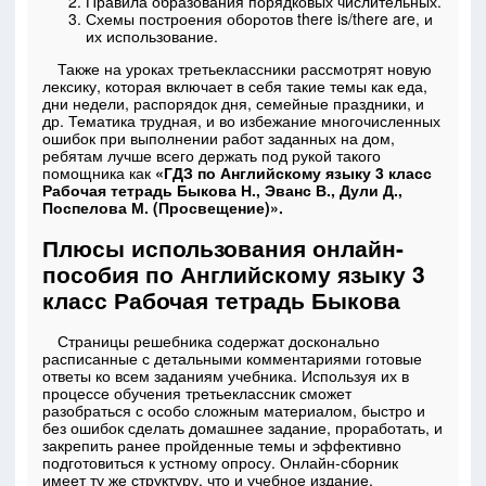
Правила образования порядковых числительных.
Схемы построения оборотов there is/there are, и
их использование.
Также на уроках третьеклассники рассмотрят новую
лексику, которая включает в себя такие темы как еда,
дни недели, распорядок дня, семейные праздники, и
др. Тематика трудная, и во избежание многочисленных
ошибок при выполнении работ заданных на дом,
ребятам лучше всего держать под рукой такого
помощника как
«ГДЗ по Английскому языку 3 класс
Рабочая тетрадь Быкова Н., Эванс В., Дули Д.,
Поспелова М. (Просвещение)».
Плюсы использования онлайн-
пособия по Английскому языку 3
класс Рабочая тетрадь Быкова
Страницы решебника содержат досконально
расписанные с детальными комментариями готовые
ответы ко всем заданиям учебника. Используя их в
процессе обучения третьеклассник сможет
разобраться с особо сложным материалом, быстро и
без ошибок сделать домашнее задание, проработать, и
закрепить ранее пройденные темы и эффективно
подготовиться к устному опросу. Онлайн-сборник
имеет ту же структуру, что и учебное издание.