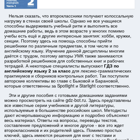
Нельзя сказать, что второклассники получают колоссальную
нагрузку в стенах своей школы. Однако не все учащиеся
способны выдерживать учебный ритм и выполнять все
домашние работы, ведь в этом возрасте у многих помимо
учебы есть ещё и другие интересные занятия: хобби, кружки,
секции. Поэтому здесь на помощь способны прийти
решебники по различным предметам, в том числе и по
английскому языку. Изучение данной дисциплины многим
даётся с трудом, поэтому авторы УМК также занимаются
разработкой решебников для собственных книг и рабочих
тетрадей. А некоторые специалисты выпускают
ГДЗ по
английскому языку 2 за класс
для лексико-грамматических
практикумов и сборников контрольных работ. Так поступили
авторские коллективы во главе с Быковой и Барановой,
которые ответственны за Spotlight и Starlight соответственно.
Эти и другие пособия с готовыми домашними заданиями
можно просмотреть на сайте gdz-bot.ru. Здесь представлены
все известные серии учебников и другой литературы,
используемые в большинстве российских школ. Методисты
дают исчерпывающую информацию и подробно объясняют
весь материал. Ответы на вопросы, переводы текстов,
составление предложений и многое другое - все это ждет
второклассников и их родителей здесь. Помимо простых
ключей, здесь имеются решения для книг с тестами и