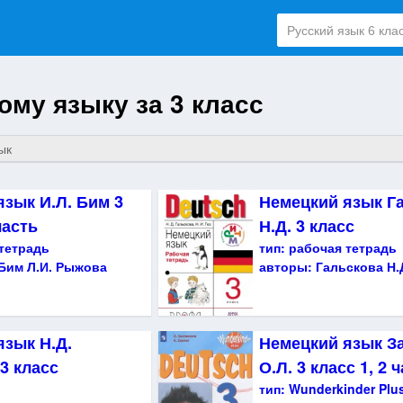
ому языку за 3 класс
ык
зык И.Л. Бим 3
Немецкий язык Г
часть
Н.Д. 3 класс
тетрадь
тип:
рабочая тетрадь
 Бим Л.И. Рыжова
авторы:
Гальскова Н.Д
язык Н.Д.
Немецкий язык З
3 класс
О.Л. 3 класс 1, 2 
тип:
Wunderkinder Plu