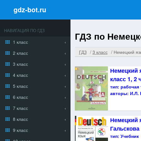
gdz-bot.ru
НАВИГАЦИЯ ПО ГДЗ
ГДЗ по Немецк
1 класс
ГДЗ
3 класс
Немецкий яз
2 класс
3 класс
Немецкий я
4 класс
класс 1, 2 
5 класс
тип:
рабочая 
авторы:
И.Л.
6 класс
7 класс
8 класс
Немецкий 
Гальскова 
9 класс
тип:
Учебник
10 класс