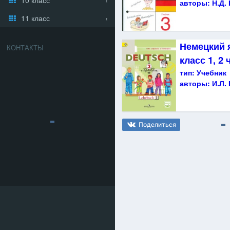
авторы:
Н.Д.
11 класс
Немецкий я
КОНТАКТЫ
класс 1, 2 
тип:
Учебник
авторы:
И.Л.
Поделиться