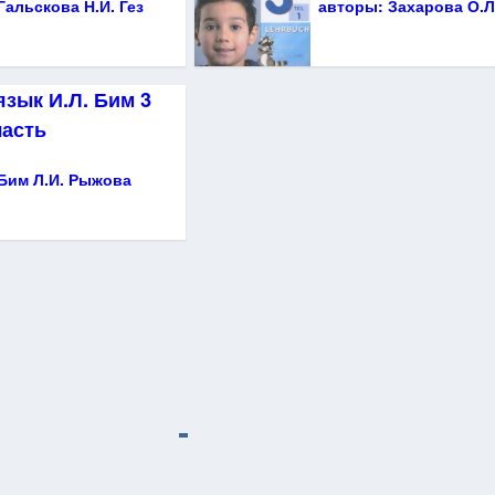
 Гальскова Н.И. Гез
авторы:
Захарова О.Л
зык И.Л. Бим 3
часть
 Бим Л.И. Рыжова