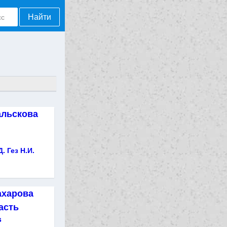
Найти
альскова
. Гез Н.И.
ахарова
часть
s