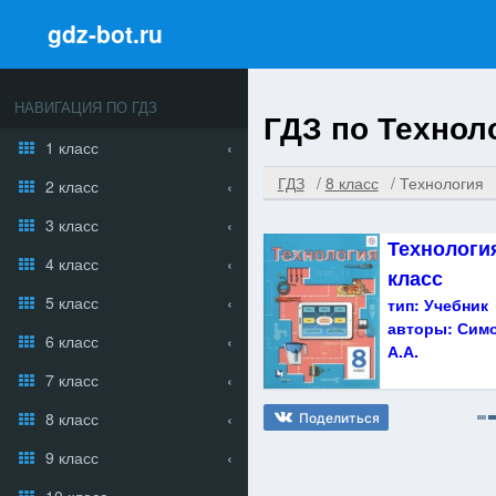
gdz-bot.ru
НАВИГАЦИЯ ПО ГДЗ
ГДЗ по Техноло
1 класс
ГДЗ
8 класс
Технология
2 класс
3 класс
Технологи
4 класс
класс
5 класс
тип:
Учебник
авторы:
Симо
6 класс
А.А.
7 класс
8 класс
Поделиться
9 класс
10 класс