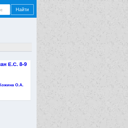
Найти
ан Е.С. 8-9
 Кожина О.А.