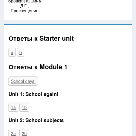
Spotlight Юшина
Д.Г.,
Просвещение
Ответы к Starter unit
a
b
Ответы к Module 1
School days!
Unit 1: School again!
1a
1b
Unit 2: School subjects
2a
2b