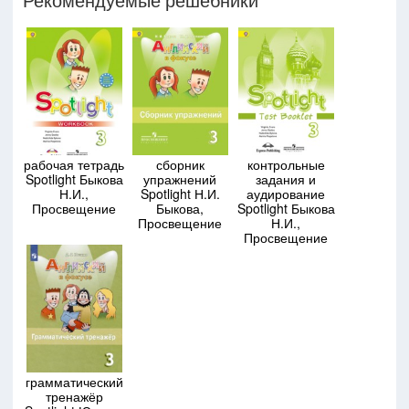
рабочая тетрадь
сборник
контрольные
Spotlight Быкова
упражнений
задания и
Н.И.,
Spotlight Н.И.
аудирование
Просвещение
Быкова,
Spotlight Быкова
Просвещение
Н.И.,
Просвещение
грамматический
тренажёр