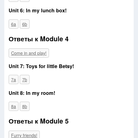
Unit 6: In my lunch box!
6a
6b
Ответы к Module 4
Come in and play!
Unit 7: Toys for little Betsy!
7a
7b
Unit 8: In my room!
8a
8b
Ответы к Module 5
Furry friends!