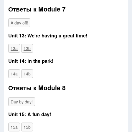
Ответы к Module 7
A day off!
Unit 13: We're having a great time!
13a
13b
Unit 14: In the park!
14a
14b
Ответы к Module 8
Day by day!
Unit 15: A fun day!
15a
15b