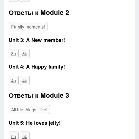
Ответы к Module 2
Family moments!
Unit 3: A New member!
3a
3b
Unit 4: A Happy family!
4a
4b
Ответы к Module 3
All the things i like!
Unit 5: He loves jelly!
5a
5b