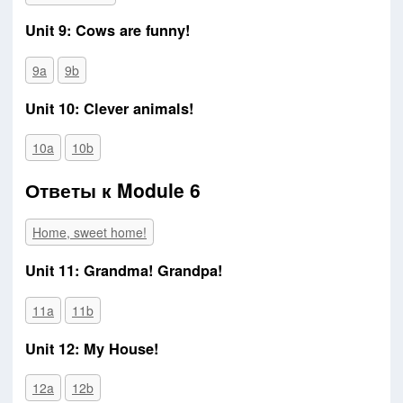
Unit 9: Cows are funny!
9a
9b
Unit 10: Clever animals!
10a
10b
Ответы к Module 6
Home, sweet home!
Unit 11: Grandma! Grandpa!
11a
11b
Unit 12: My House!
12a
12b