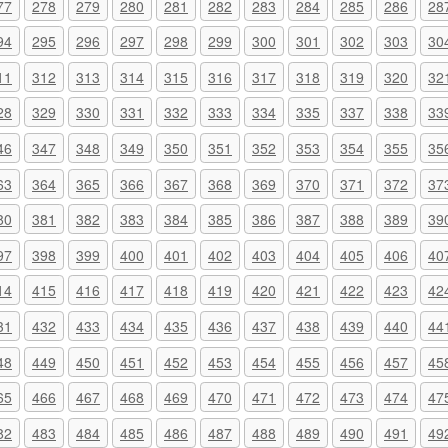
77
278
279
280
281
282
283
284
285
286
28
94
295
296
297
298
299
300
301
302
303
30
11
312
313
314
315
316
317
318
319
320
32
28
329
330
331
332
333
334
335
337
338
33
46
347
348
349
350
351
352
353
354
355
35
63
364
365
366
367
368
369
370
371
372
37
80
381
382
383
384
385
386
387
388
389
39
97
398
399
400
401
402
403
404
405
406
40
14
415
416
417
418
419
420
421
422
423
42
31
432
433
434
435
436
437
438
439
440
44
48
449
450
451
452
453
454
455
456
457
45
65
466
467
468
469
470
471
472
473
474
47
82
483
484
485
486
487
488
489
490
491
49