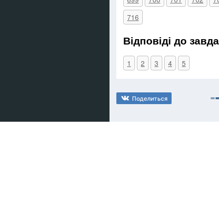
716
Відповіді до завд
1
2
3
4
5
Поделиться