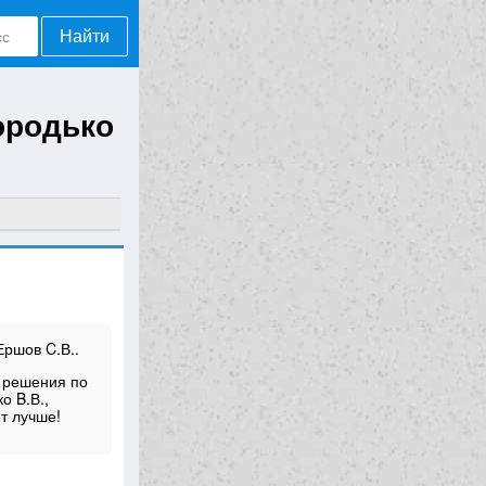
Найти
ородько
Ершов C.В..
 решения по
о B.В.,
т лучше!