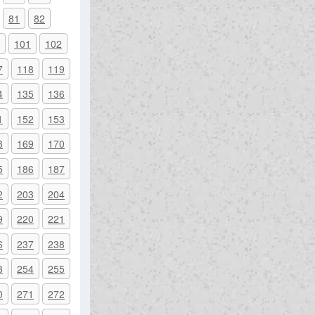
81
82
101
102
7
118
119
4
135
136
1
152
153
8
169
170
5
186
187
2
203
204
9
220
221
6
237
238
3
254
255
0
271
272