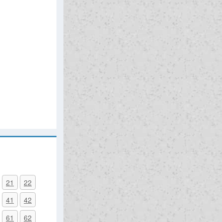
21
22
41
42
61
62