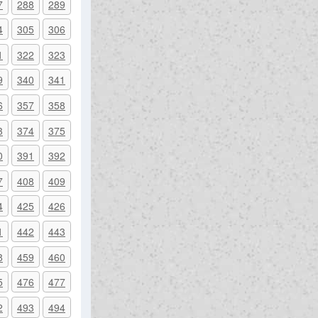
7
288
289
4
305
306
1
322
323
9
340
341
6
357
358
3
374
375
0
391
392
7
408
409
4
425
426
1
442
443
8
459
460
5
476
477
2
493
494