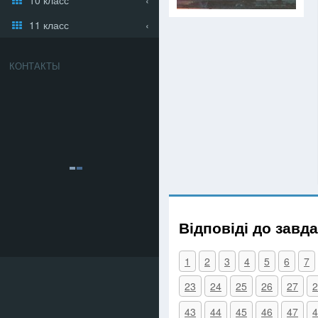
11 класс
КОНТАКТЫ
Відповіді до завд
1
2
3
4
5
6
7
23
24
25
26
27
2
43
44
45
46
47
4