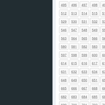
495
496
497
498
4
512
513
514
515
5
529
530
531
532
5
546
547
548
549
5
563
564
565
566
5
580
581
582
583
5
597
598
599
600
6
614
615
616
617
6
631
632
633
634
6
648
649
650
651
6
665
666
667
668
6
682
683
684
685
6
699
700
701
702
7