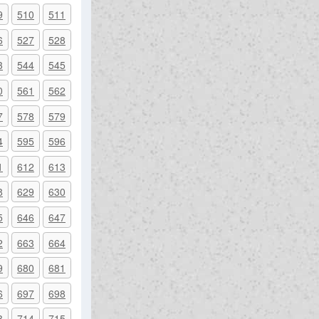
9
510
511
6
527
528
3
544
545
0
561
562
7
578
579
4
595
596
1
612
613
8
629
630
5
646
647
2
663
664
9
680
681
6
697
698
3
714
715