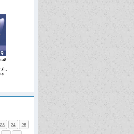
кий
.Л.,
ие
23
24
25