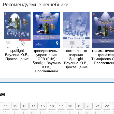
Рекомендуемые решебники
spotlight
тренировочные
контрольные
грамматичес
Ваулина Ю.Е.,
упражнения
задания
тренажёр
Просвещение
ОГЭ (ГИА)
Spotlight
Тимофеева С
Spotligh Ваулина
Ваулина Ю.В.,
Просвещен
Ю.А.,
Просвещение
Просвещение
ам
11
12
13
14
15
16
17
18
19
20
21
22