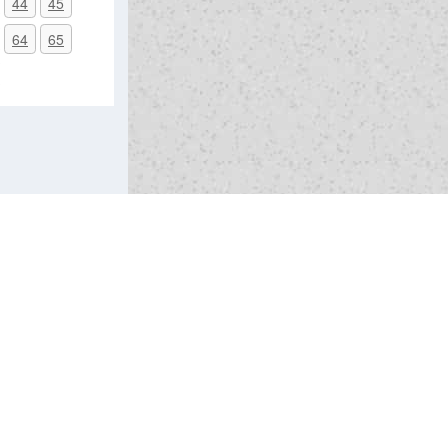
44
45
64
65