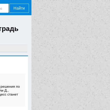
Найти
традь
 решения по
ли Д.,
цесс станет