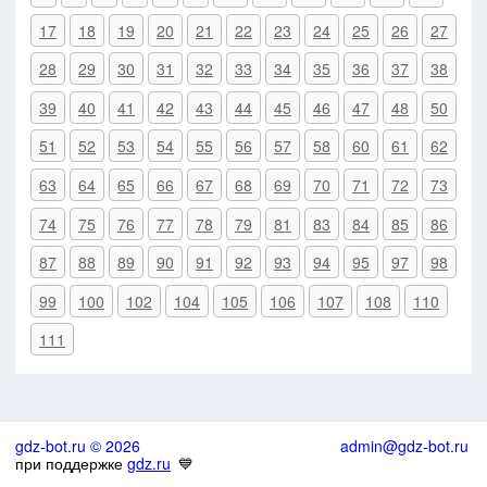
17
18
19
20
21
22
23
24
25
26
27
28
29
30
31
32
33
34
35
36
37
38
39
40
41
42
43
44
45
46
47
48
50
51
52
53
54
55
56
57
58
60
61
62
63
64
65
66
67
68
69
70
71
72
73
74
75
76
77
78
79
81
83
84
85
86
87
88
89
90
91
92
93
94
95
97
98
99
100
102
104
105
106
107
108
110
111
gdz-bot.ru © 2026
admin@gdz-bot.ru
при поддержке
gdz.ru
💙