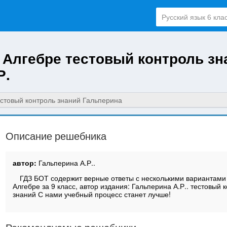
о Алгебре тестовый контроль зн
Р.
естовый контроль знаний Гальперина
Описание решебника
автор:
Гальперина А.Р..
ГДЗ БОТ содержит верные ответы с несколькими вариантами
Алгебре за 9 класс, автор издания: Гальперина А.Р.. тестовый 
знаний С нами учебный процесс станет лучше!