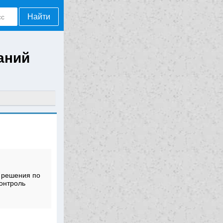
Найти
аний
 решения по
контроль