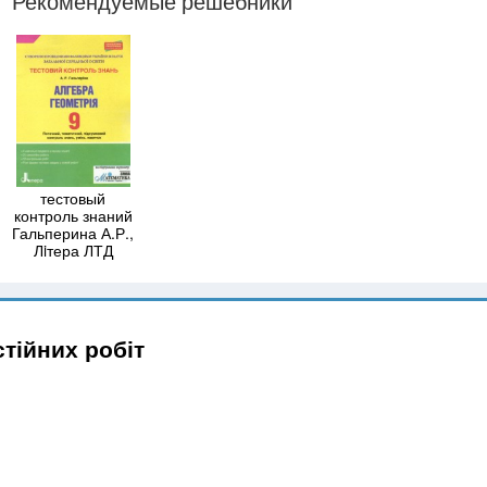
Рекомендуемые решебники
тестовый
контроль знаний
Гальперина А.Р.,
Лiтера ЛТД
стійних робіт