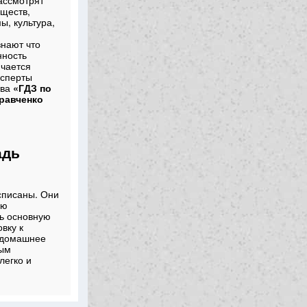
ассмотрят
уществ,
ы, культура,
о
знают что
нность
ичается
ксперты
тва
«ГДЗ по
Кравченко
адь
списаны. Они
ью
ть основную
вку к
ь домашнее
ным
легко и