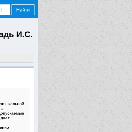
Найти
адь И.С.
ов школьной
 с
 допускаемые
адает
енко