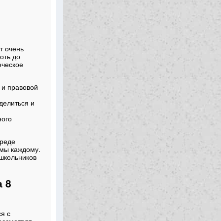
т очень
оть до
еческое
 и правовой
делиться и
ного
среде
имы каждому.
 школьников
а 8
я с