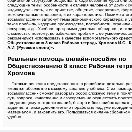
социальной структурой общества. В ходе освоения курса они р
следующие темы: особенности и отличия человека от других с
индивидуальность, и ее принятие, общение, содержание, форм
межличностные отношения, и их характеристика. Помимо этог
восьмиклассники затронут темы экономического характера, и у
такое прибыль, издержки производства, потребности, ограниче
ресурсов, и др. Учебная программа довольно обширная, и отл
сложностью поэтому, во избежание проблем с ее усвоением, э
рекомендуют использовать в качестве вспомогательного средс
Обществознанию 8 класс Рабочая тетрадь Хромова И.С., 
А.И. (Русское слово)».
Реальная помощь онлайн-пособия по
Обществознанию 8 класс Рабочая тетр
Хромова
Готовые решения представленные в решебнике детально ра
имеются абсолютно к каждому заданию учебника. С их помощ
восьмиклассник сможет разобрать особо сложную тему и поня
суть вопроса, качественно и своевременно осуществить подгото
предстоящему контролю знаний, быстро и без ошибок сделат
задание, а также дополнительно поработать над уже пройден
материалом, и закрепить его. Пользоваться онлайн-сборником 
удобно.