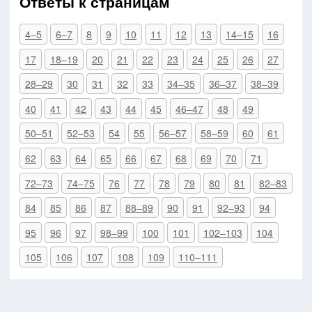
Ответы к страницам
4–5
6–7
8
9
10
11
12
13
14–15
16
17
18–19
20
21
22
23
24
25
26
27
28–29
30
31
32
33
34–35
36–37
38–39
40
41
42
43
44
45
46–47
48
49
50–51
52–53
54
55
56–57
58–59
60
61
62
63
64
65
66
67
68
69
70
71
72–73
74–75
76
77
78
79
80
81
82–83
84
85
86
87
88–89
90
91
92–93
94
95
96
97
98–99
100
101
102–103
104
105
106
107
108
109
110–111