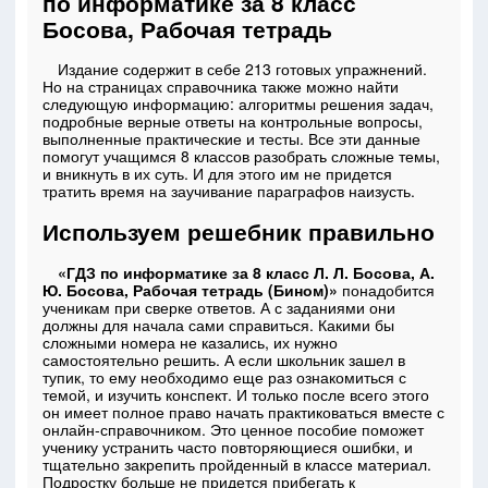
по информатике за 8 класс
Босова, Рабочая тетрадь
Издание содержит в себе 213 готовых упражнений.
Но на страницах справочника также можно найти
следующую информацию: алгоритмы решения задач,
подробные верные ответы на контрольные вопросы,
выполненные практические и тесты. Все эти данные
помогут учащимся 8 классов разобрать сложные темы,
и вникнуть в их суть. И для этого им не придется
тратить время на заучивание параграфов наизусть.
Используем решебник правильно
«ГДЗ по информатике за 8 класс Л. Л. Босова, А.
Ю. Босова, Рабочая тетрадь (Бином)»
понадобится
ученикам при сверке ответов. А с заданиями они
должны для начала сами справиться. Какими бы
сложными номера не казались, их нужно
самостоятельно решить. А если школьник зашел в
тупик, то ему необходимо еще раз ознакомиться с
темой, и изучить конспект. И только после всего этого
он имеет полное право начать практиковаться вместе с
онлайн-справочником. Это ценное пособие поможет
ученику устранить часто повторяющиеся ошибки, и
тщательно закрепить пройденный в классе материал.
Подростку больше не придется прибегать к