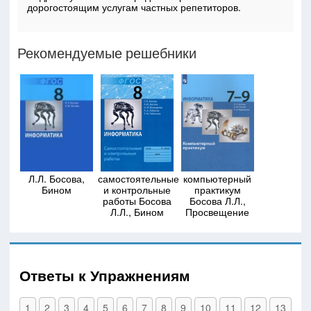
дорогостоящим услугам частных репетиторов.
Рекомендуемые решебники
Л.Л. Босова,
самостоятельные
компьютерный
Бином
и контрольные
практикум
работы Босова
Босова Л.Л.,
Л.Л., Бином
Просвещение
Ответы к Упражнениям
1
2
3
4
5
6
7
8
9
10
11
12
13