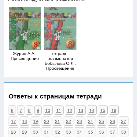
Журин А.А.,
тетрадь-
Просвещение
экзаменатор
Бобылева О.Л.,
Просвещение
Ответы к страницам тетради
6
7
8
9
10
11
12
13
14
15
16
17
18
19
20
21
22
23
24
25
26
27
28
29
30
31
32
33
34
35
36
37
38