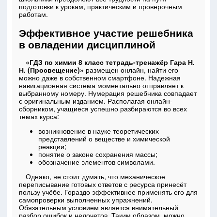
подготовки к урокам, практическим и проверочным
работам.
Эффективное участие решебника
в овладении дисциплиной
«ГДЗ по химии 8 класс тетрадь-тренажёр Гара Н.
Н. (Просвещение)»
размещен онлайн, найти его
можно даже в собственном смартфоне. Надежная
навигационная система моментально отправляет к
выбранному номеру. Нумерация решебника совпадает
с оригинальным изданием. Располагая онлайн-
сборником, учащиеся успешно разбираются во всех
темах курса:
возникновение в науке теоретических
представлений о веществе и химической
реакции;
понятие о законе сохранения массы;
обозначение элементов символами.
Однако, не стоит думать, что механическое
переписывание готовых ответов с ресурса принесёт
пользу учёбе. Гораздо эффективнее применять его для
самопроверки выполненных упражнений.
Обязательным условием является внимательный
разбор ошибок и недочетов. Таким образом, можно