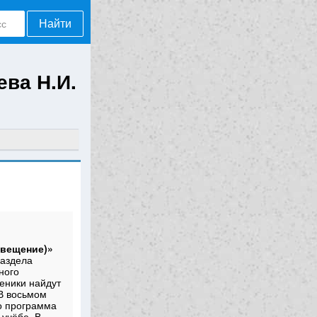
Найти
ева Н.И.
свещение)»
раздела
ного
ченики найдут
 В восьмом
о программа
 учёбе. В