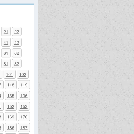
21
22
41
42
61
62
81
82
101
102
7
118
119
4
135
136
1
152
153
8
169
170
5
186
187