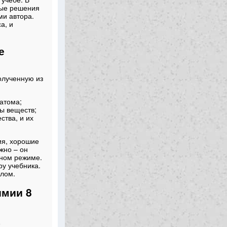
ные решения
и автора.
а, и
е
олученную из
атома;
ы веществ;
ства, и их
ия, хорошие
жно – он
чном режиме.
у учебника.
лом.
имии 8
е