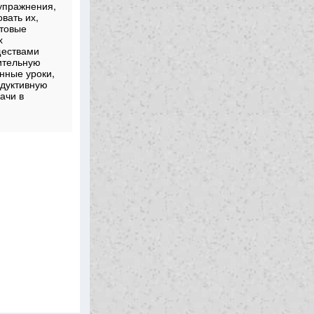
упражнения,
вать их,
отовые
х
ществами
ительную
нные уроки,
одуктивную
ачи в