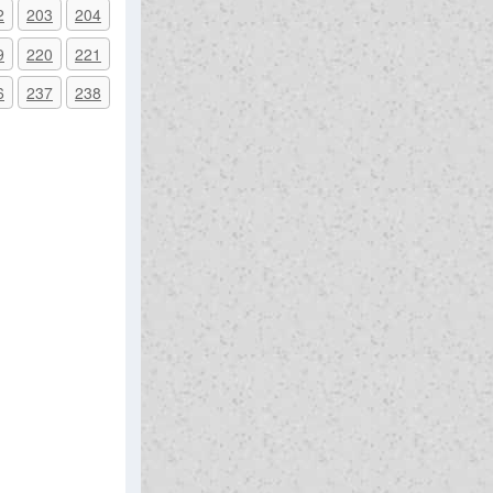
2
203
204
9
220
221
6
237
238