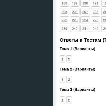
188
189
190
191
1
205
206
207
208
2
222
223
224
225
2
239
240
241
242
2
Ответы к Тестам 
Тема 1 (Варианты)
1
2
Тема 2 (Варианты)
1
2
Тема 3 (Варианты)
1
2