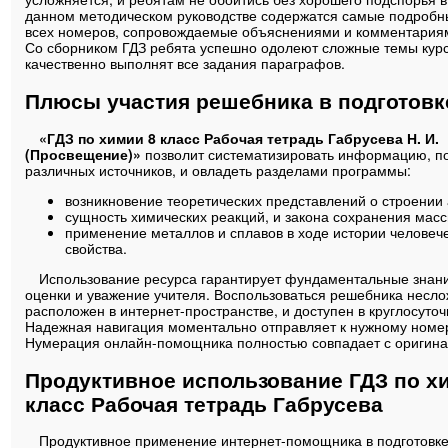
данном методическом руководстве содержатся самые подроб
всех номеров, сопровождаемые объяснениями и комментариям
Со сборником ГДЗ ребята успешно одолеют сложные темы курс
качественно выполнят все задания параграфов.
Плюсы участия решебника в подготовк
«ГДЗ по химии 8 класс Рабочая тетрадь Габрусева Н. И.
(Просвещение)»
позволит систематизировать информацию, п
различных источников, и овладеть разделами программы:
возникновение теоретических представлений о строении 
сущность химических реакций, и закона сохранения масс
применение металлов и сплавов в ходе истории человече
свойства.
Использование ресурса гарантирует фундаментальные знан
оценки и уважение учителя. Воспользоваться решебника несло
расположен в интернет-пространстве, и доступен в круглосуто
Надежная навигация моментально отправляет к нужному номер
Нумерация онлайн-помощника полностью совпадает с оригина
Продуктивное использование ГДЗ по х
класс Рабочая тетрадь Габрусева
Продуктивное применение интернет-помощника в подготовк