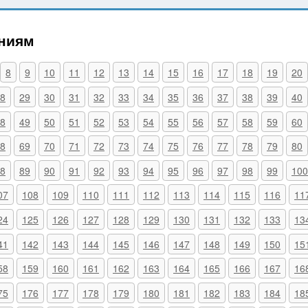
ениям
8
9
10
11
12
13
14
15
16
17
18
19
20
8
29
30
31
32
33
34
35
36
37
38
39
40
8
49
50
51
52
53
54
55
56
57
58
59
60
8
69
70
71
72
73
74
75
76
77
78
79
80
8
89
90
91
92
93
94
95
96
97
98
99
100
07
108
109
110
111
112
113
114
115
116
11
24
125
126
127
128
129
130
131
132
133
13
41
142
143
144
145
146
147
148
149
150
15
58
159
160
161
162
163
164
165
166
167
16
75
176
177
178
179
180
181
182
183
184
18