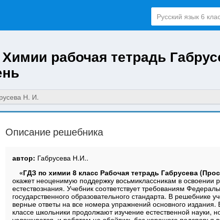
о Химии рабочая тетрадь Габрус
ень
русева Н. И.
Описание решебника
автор:
Габрусева Н.И..
«ГДЗ по химии 8 класс Рабочая тетрадь Габрусева (Про
окажет неоценимую поддержку восьмиклассникам в освоении 
естествознания. Учебник соответствует требованиям Федераль
государственного образовательного стандарта. В решебнике у
верные ответы на все номера упражнений основного издания.
классе школьники продолжают изучение естественной науки, н
усложняется, и ребятам не обойтись без хорошего подспорья в