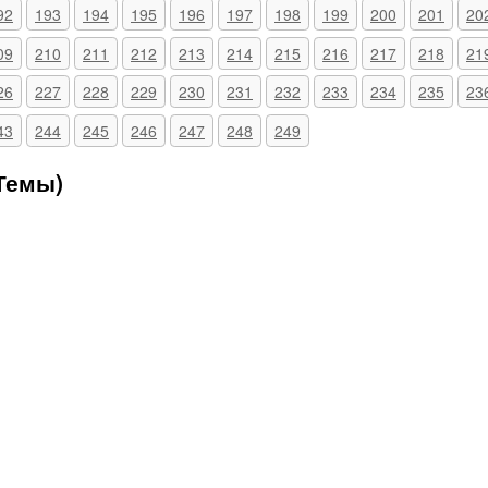
92
193
194
195
196
197
198
199
200
201
20
09
210
211
212
213
214
215
216
217
218
21
26
227
228
229
230
231
232
233
234
235
23
43
244
245
246
247
248
249
(Темы)