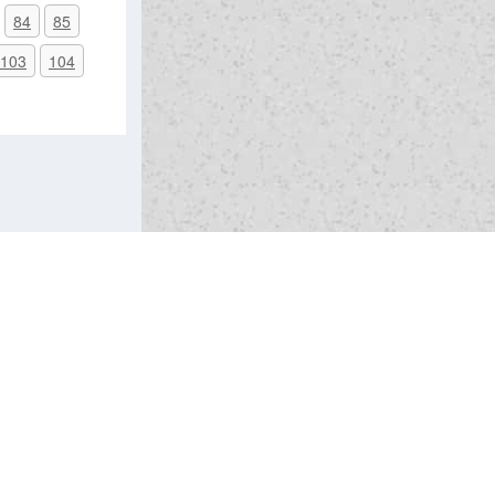
84
85
103
104