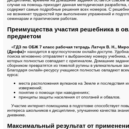
случае на помощь приходит данная методическая разработка, 
содержит самые подробные решения всех номеров. С решебни
не возникнет трудностей при выполнении упражнений и подгото
семинарам и практическим работам.
Преимущества участия решебника в о
предметом
«ГДЗ по ОБЖ 7 класс рабочая тетрадь Латчук В. Н., Миро
(Дрофа)»
находится в круглосуточном онлайн-доступе. Удобна
поиска мгновенно отправляет к выбранному номеру учебника,
которых полностью совпадает с оригиналом. Домашние задани
сборником превратятся из тяжелой рутины в увлекательные за
Благодаря онлайн-ресурсу учащиеся полностью овладеют все
курса:
места расположения вулканов на Земле и последствия и
извержений;
понятие о помощи при наводнениях;
принципы защиты населения от оползней и обвалов.
Участие интернет-помощника в подготовке способствует по
интереса школьников к дисциплине, улучшению качества знани
дневнике.
Максимальный результат от применени