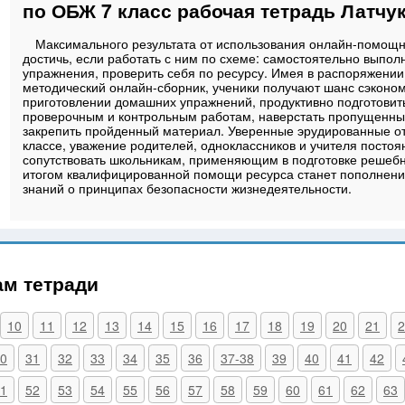
по ОБЖ 7 класс рабочая тетрадь Латчук
Максимального результата от использования онлайн-помощ
достичь, если работать с ним по схеме: самостоятельно выпол
упражнения, проверить себя по ресурсу. Имея в распоряжении
методический онлайн-сборник, ученики получают шанс сэконо
приготовлении домашних упражнений, продуктивно подготовит
проверочным и контрольным работам, наверстать пропущенны
закрепить пройденный материал. Уверенные эрудированные от
классе, уважение родителей, одноклассников и учителя постоя
сопутствовать школьникам, применяющим в подготовке решеб
итогом квалифицированной помощи ресурса станет пополнени
знаний о принципах безопасности жизнедеятельности.
ам тетради
10
11
12
13
14
15
16
17
18
19
20
21
2
0
31
32
33
34
35
36
37-38
39
40
41
42
1
52
53
54
55
56
57
58
59
60
61
62
63