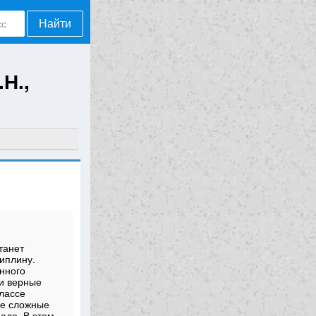
Найти
Н.,
танет
иплину.
нного
ти верные
классе
ые сложные
ало. В этом