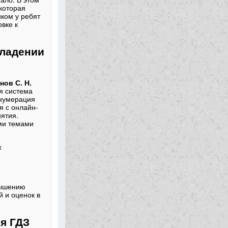
которая
ком у ребят
вке к
владении
нов С. Н.
я система
 нумерация
я с онлайн-
нятия.
ми темами
х
вышению
й и оценок в
я ГДЗ