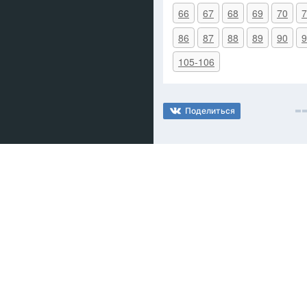
66
67
68
69
70
7
86
87
88
89
90
9
105-106
Поделиться