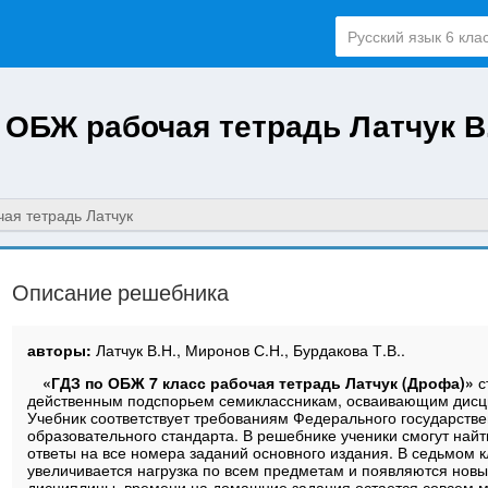
 ОБЖ рабочая тетрадь Латчук В.
чая тетрадь Латчук
Описание решебника
авторы:
Латчук В.Н., Миронов С.Н., Бурдакова Т.В..
«ГДЗ по ОБЖ 7 класс рабочая тетрадь Латчук (Дрофа)»
с
действенным подспорьем семиклассникам, осваивающим дисц
Учебник соответствует требованиям Федерального государстве
образовательного стандарта. В решебнике ученики смогут най
ответы на все номера заданий основного издания. В седьмом 
увеличивается нагрузка по всем предметам и появляются нов
дисциплины, времени на домашние задания остается совсем м