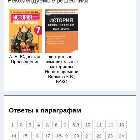
А. Я. Юдовская,
контрольно-
Просвещение
измерительные
материалы
Нового времени
Волкова К.В.,
ВАКО
Ответы к параграфам
1
2
3
4
5
6
7
8-9
10
11
12
13
14
15
16
17
18-19
20
21
22
23
24