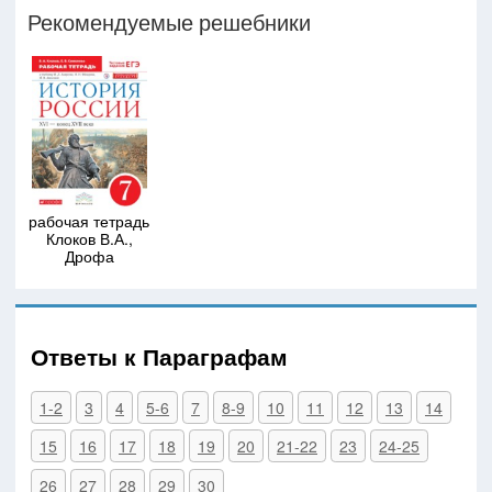
Рекомендуемые решебники
рабочая тетрадь
Клоков В.А.,
Дрофа
Ответы к Параграфам
1-2
3
4
5-6
7
8-9
10
11
12
13
14
15
16
17
18
19
20
21-22
23
24-25
26
27
28
29
30