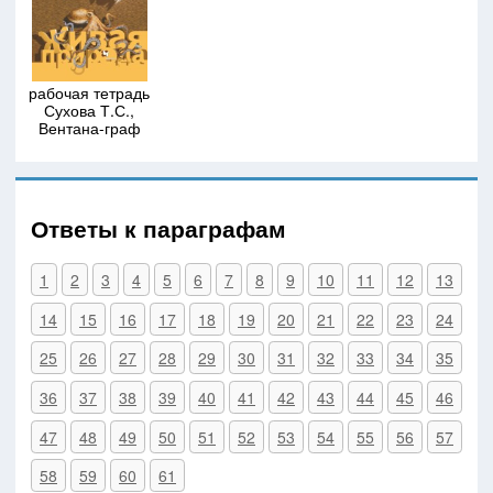
рабочая тетрадь
Сухова Т.С.,
Вентана-граф
Ответы к параграфам
1
2
3
4
5
6
7
8
9
10
11
12
13
14
15
16
17
18
19
20
21
22
23
24
25
26
27
28
29
30
31
32
33
34
35
36
37
38
39
40
41
42
43
44
45
46
47
48
49
50
51
52
53
54
55
56
57
58
59
60
61