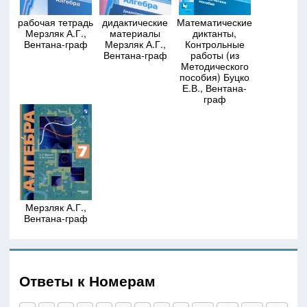
рабочая тетрадь
дидактические
Математические
Мерзляк А.Г.,
материалы
диктанты,
Вентана-граф
Мерзляк А.Г.,
Контрольные
Вентана-граф
работы (из
Методического
пособия) Буцко
Е.В., Вентана-
граф
Мерзляк А.Г.,
Вентана-граф
Ответы к Номерам