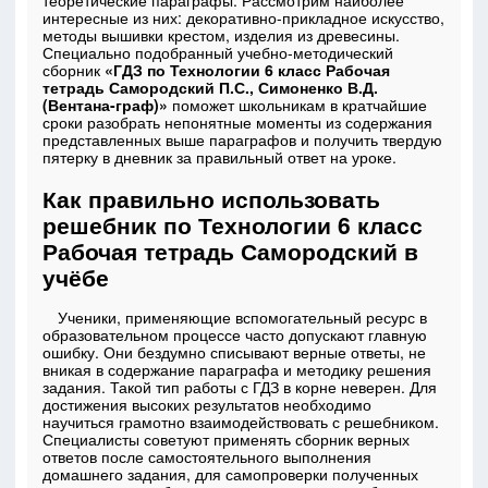
теоретические параграфы. Рассмотрим наиболее
интересные из них: декоративно-прикладное искусство,
методы вышивки крестом, изделия из древесины.
Специально подобранный учебно-методический
сборник
«ГДЗ по Технологии 6 класс Рабочая
тетрадь Самородский П.С., Симоненко В.Д.
(Вентана-граф)»
поможет школьникам в кратчайшие
сроки разобрать непонятные моменты из содержания
представленных выше параграфов и получить твердую
пятерку в дневник за правильный ответ на уроке.
Как правильно использовать
решебник по Технологии 6 класс
Рабочая тетрадь Самородский в
учёбе
Ученики, применяющие вспомогательный ресурс в
образовательном процессе часто допускают главную
ошибку. Они бездумно списывают верные ответы, не
вникая в содержание параграфа и методику решения
задания. Такой тип работы с ГДЗ в корне неверен. Для
достижения высоких результатов необходимо
научиться грамотно взаимодействовать с решебником.
Специалисты советуют применять сборник верных
ответов после самостоятельного выполнения
домашнего задания, для самопроверки полученных