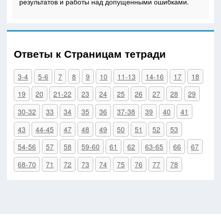
результатов и работы над допущенными ошибками.
Ответы к Страницам тетради
3-4
5-6
7
8
9
10
11-13
14-16
17
18
19
20
21-22
23
24
25
26
27
28
29
30-32
33
34
35
36
37-38
39
40
41
43
44-45
47
48
49
50
51
52
53
54-56
57
58
59-60
61
62
63-65
66
67
68-70
71
72
73
74
75
76
77
78