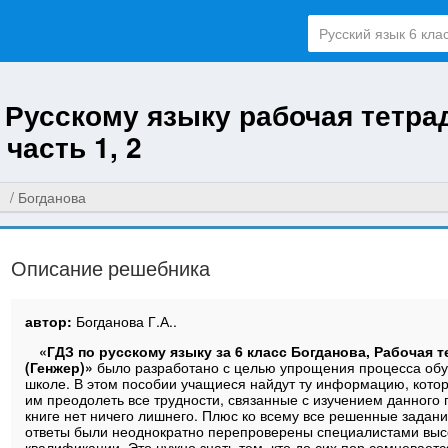
о Русскому языку рабочая тетра
 часть 1, 2
Богданова
Описание решебника
автор:
Богданова Г.А..
«ГДЗ по русскому языку за 6 класс Богданова, Рабочая 
(Генжер)»
было разработано с целью упрощения процесса обу
школе. В этом пособии учащиеся найдут ту информацию, кото
им преодолеть все трудности, связанные с изучением данного 
книге нет ничего лишнего. Плюс ко всему все решенные задан
ответы были неоднократно перепроверены специалистами выс
квалификации. Это нужно знать тем, кто до сих пор сомневаетс