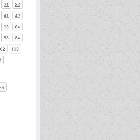
21
22
41
42
63
64
83
84
02
103
8
ия