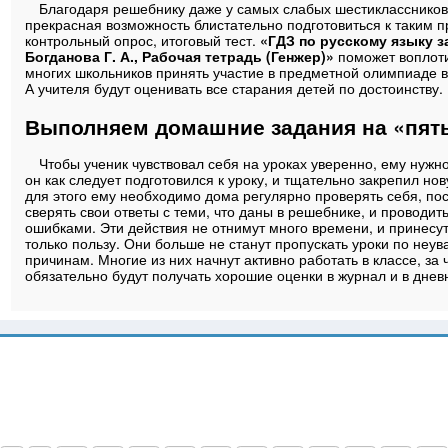
Благодаря решебнику даже у самых слабых шестиклассников
прекрасная возможность блистательно подготовиться к таким п
контрольный опрос, итоговый тест.
«ГДЗ по русскому языку з
Богданова Г. А., Рабочая тетрадь (Генжер)»
поможет воплот
многих школьников принять участие в предметной олимпиаде в
А учителя будут оценивать все старания детей по достоинству.
Выполняем домашние задания на «пят
Чтобы ученик чувствовал себя на уроках уверенно, ему нужно
он как следует подготовился к уроку, и тщательно закрепил нов
для этого ему необходимо дома регулярно проверять себя, по
сверять свои ответы с теми, что даны в решебнике, и проводит
ошибками. Эти действия не отнимут много времени, и принесу
только пользу. Они больше не станут пропускать уроки по неу
причинам. Многие из них начнут активно работать в классе, за 
обязательно будут получать хорошие оценки в журнал и в днев