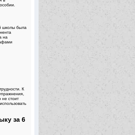
особии.
й школы была
онента
а на
рафами
трудности. К
 упражнения,
 не стоит
использовать
ыку за 6