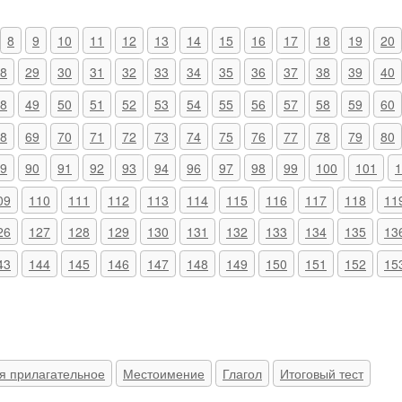
8
9
10
11
12
13
14
15
16
17
18
19
20
8
29
30
31
32
33
34
35
36
37
38
39
40
8
49
50
51
52
53
54
55
56
57
58
59
60
8
69
70
71
72
73
74
75
76
77
78
79
80
9
90
91
92
93
94
96
97
98
99
100
101
1
09
110
111
112
113
114
115
116
117
118
11
26
127
128
129
130
131
132
133
134
135
13
43
144
145
146
147
148
149
150
151
152
15
я прилагательное
Местоимение
Глагол
Итоговый тест