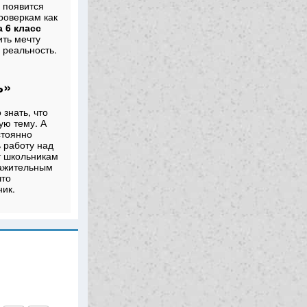
 появится
роверкам как
а 6 класс
ить мечту
 реальность.
ь»
 знать, что
ую тему. А
стоянно
ь работу над
т школьникам
важительным
что
ник.