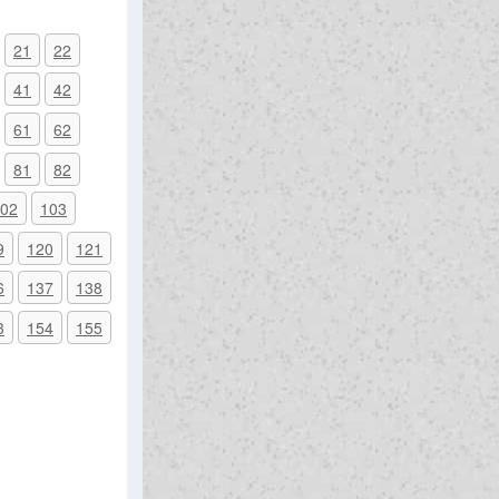
21
22
41
42
61
62
81
82
02
103
9
120
121
6
137
138
3
154
155