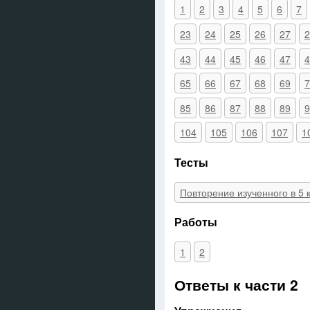
1
2
3
4
5
6
7
23
24
25
26
27
2
43
44
45
46
47
4
65
66
67
68
69
7
85
86
87
88
89
9
104
105
106
107
1
Тесты
Повторение изученного в 5 
Работы
1
2
Ответы к части 2