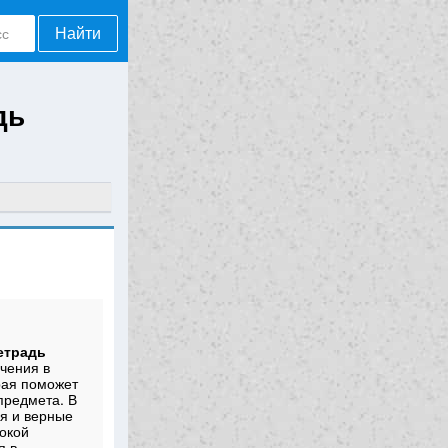
Найти
дь
тетрадь
чения в
рая поможет
предмета. В
ия и верные
окой
я в