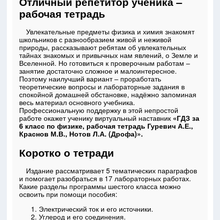
Отличный репетитор ученика –
рабочая тетрадь
Увлекательные предметы физика и химия знакомят
школьников с разнообразием живой и неживой
природы, рассказывают ребятам об увлекательных
тайнах знакомых и привычных нам явлений, о Земле и
Вселенной. Но готовиться к проверочным работам –
занятие достаточно сложное и малоинтересное.
Поэтому наилучший вариант – проработать
теоретические вопросы и лабораторные задания в
спокойной домашней обстановке, надёжно запоминая
весь материал основного учебника.
Профессиональную поддержку в этой непростой
работе окажет ученику виртуальный наставник
«ГДЗ за
6 класс по физике, рабочая тетрадь Гуревич А.Е.,
Краснов М.В., Нотов Л.А. (Дрофа)».
Коротко о тетради
Издание рассматривает 5 тематических параграфов
и помогает разобраться в 17 лабораторных работах.
Какие разделы программы шестого класса можно
освоить при помощи пособия:
Электрический ток и его источники.
Углерод и его соединения.