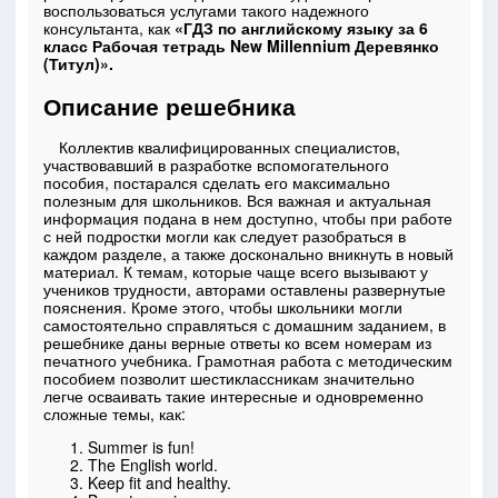
воспользоваться услугами такого надежного
консультанта, как
«ГДЗ по английскому языку за 6
класс Рабочая тетрадь New Millennium Деревянко
(Титул)».
Описание решебника
Коллектив квалифицированных специалистов,
участвовавший в разработке вспомогательного
пособия, постарался сделать его максимально
полезным для школьников. Вся важная и актуальная
информация подана в нем доступно, чтобы при работе
с ней подростки могли как следует разобраться в
каждом разделе, а также досконально вникнуть в новый
материал. К темам, которые чаще всего вызывают у
учеников трудности, авторами оставлены развернутые
пояснения. Кроме этого, чтобы школьники могли
самостоятельно справляться с домашним заданием, в
решебнике даны верные ответы ко всем номерам из
печатного учебника. Грамотная работа с методическим
пособием позволит шестиклассникам значительно
легче осваивать такие интересные и одновременно
сложные темы, как:
Summer is fun!
The English world.
Keep fit and healthy.