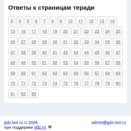
Ответы к страницам теради
3
4
5
6
7
8
9
10
11
12
13
14
15
16
17
18
19
20
21
22
23
24
25
26
27
28
29
30
31
32
33
34
35
36
37
38
39
40
41
42
43
44
45
46
47
48
49
50
51
52
53
54
55
56
57
58
59
60
61
62
63
64
65
66
67
68
69
70
71
72
73
74
75
76
77
78
79
80
81
82
83
gdz-bot.ru © 2026
admin@gdz-bot.ru
при поддержке
gdz.ru
💙