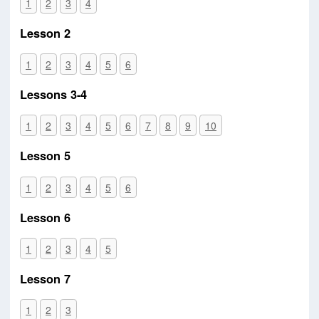
1
2
3
4
Lesson 2
1
2
3
4
5
6
Lessons 3-4
1
2
3
4
5
6
7
8
9
10
Lesson 5
1
2
3
4
5
6
Lesson 6
1
2
3
4
5
Lesson 7
1
2
3