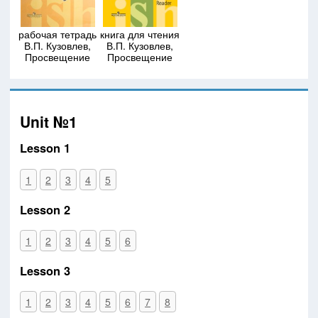
рабочая тетрадь
книга для чтения
В.П. Кузовлев,
В.П. Кузовлев,
Просвещение
Просвещение
Unit №1
Lesson 1
1
2
3
4
5
Lesson 2
1
2
3
4
5
6
Lesson 3
1
2
3
4
5
6
7
8