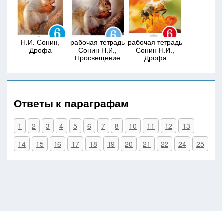
Н.И. Сонин,
рабочая тетрадь
рабочая тетрадь
Дрофа
Сонин Н.И.,
Сонин Н.И.,
Просвещение
Дрофа
Ответы к параграфам
1
2
3
4
5
6
7
8
10
11
12
13
14
15
16
17
18
19
20
21
22
24
25