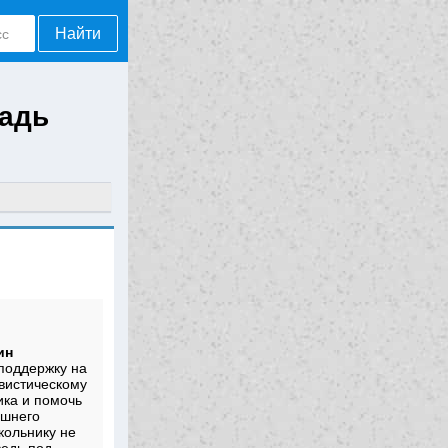
Найти
радь
ин
поддержку на
вистическому
ика и помочь
ашнего
кольнику не
ведь под