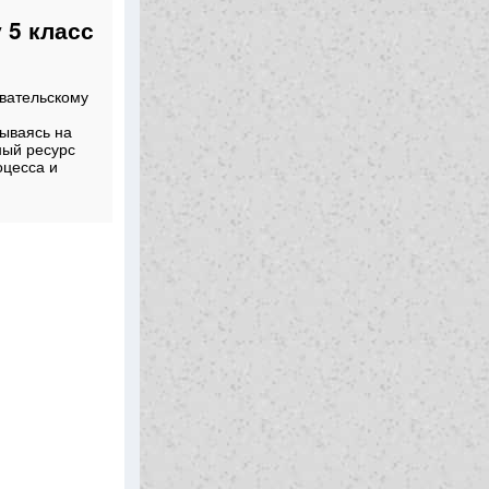
 5 класс
вательскому
вываясь на
ный ресурс
оцесса и