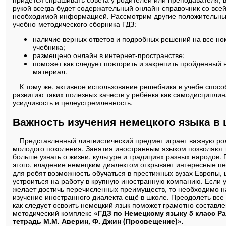
рукой всегда будет содержательный онлайн-справочник со все
необходимой информацией. Рассмотрим другие положительны
учебно-методического сборника ГДЗ:
наличие верных ответов и подробных решений на все но
учебника;
размещено онлайн в интернет-пространстве;
поможет как следует повторить и закрепить пройденный 
материал.
К тому же, активное использование решебника в учебе спосо
развитию таких полезных качеств у ребёнка как самодисциплин
усидчивость и целеустремленность.
Важность изучения немецкого языка в
Представленный лингвистический предмет играет важную рол
молодого поколения. Занятия иностранным языком позволяют
больше узнать о жизни, культуре и традициях разных народов.
этого, владение немецким диалектом открывает интересные п
для ребят возможность обучаться в престижных вузах Европы,
устроиться на работу в крупную иностранную компанию. Если 
желает достичь перечисленных преимуществ, то необходимо н
изучение иностранного диалекта ещё в школе. Преодолеть все 
как следует освоить немецкий язык поможет грамотно составл
методический комплекс
«ГДЗ по Немецкому языку 5 класс Р
тетрадь М.М. Аверин, Ф. Джин (Просвещение)».