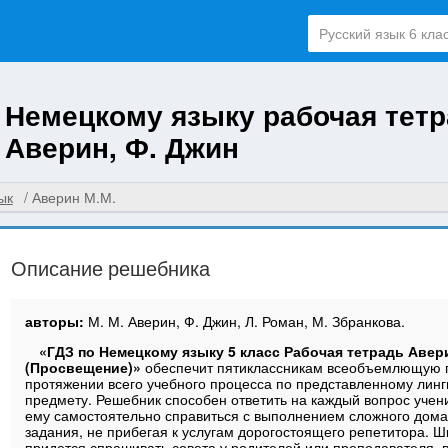
о Немецкому языку рабочая тет
. Аверин, Ф. Джин
ык
Аверин М.М.
Описание решебника
авторы:
М. М. Аверин, Ф. Джин, Л. Роман, М. Збранкова.
«ГДЗ по Немецкому языку 5 класс Рабочая тетрадь Авер
(Просвещение)»
обеспечит пятиклассникам всеобъемлющую 
протяжении всего учебного процесса по представленному линг
предмету. Решебник способен ответить на каждый вопрос учен
ему самостоятельно справиться с выполнением сложного дом
задания, не прибегая к услугам дорогостоящего репетитора. Ш
придется спрашивать совета у родителей или преподавателя, 