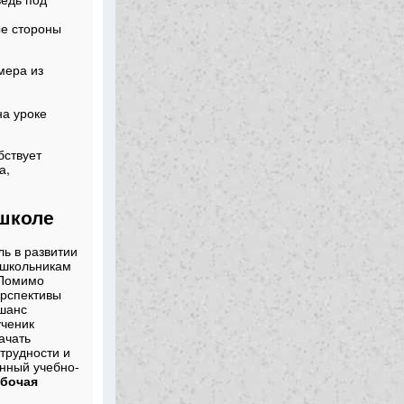
й
е стороны
мера из
на уроке
бствует
а,
 школе
ь в развитии
 школьникам
 Помимо
ерспективы
 шанс
ученик
ачать
трудности и
енный учебно-
абочая