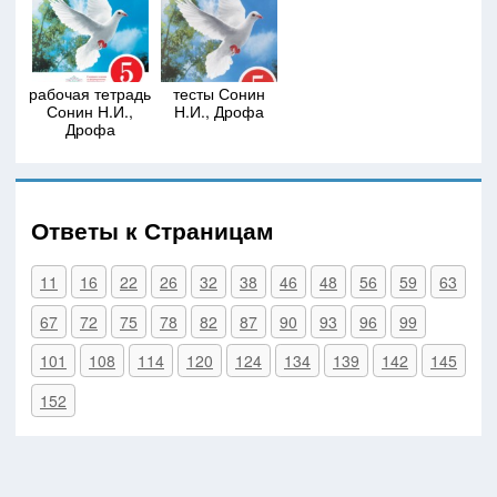
рабочая тетрадь
тесты Сонин
Сонин Н.И.,
Н.И., Дрофа
Дрофа
Ответы к Страницам
11
16
22
26
32
38
46
48
56
59
63
67
72
75
78
82
87
90
93
96
99
101
108
114
120
124
134
139
142
145
152