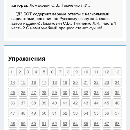
авторы:
Ломакович С.В., Тимченко Л.И..
ГДЗ БОТ содержит верные ответы с несколькими
вариантами решения по Русскому языку за 4 класс,
автор издания: Ломакович С.В., Тимченко Л.И.. часть 1,
часть 2 С нами учебный процесс станет лучше!
Упражнения
1
2
3
4
5
6
7
8
9
10
11
12
13
14
15
16
17
18
19
20
21
22
23
24
25
26
27
28
29
30
31
32
33
34
35
36
37
38
39
40
41
42
43
44
45
46
47
48
49
50
51
52
53
54
55
56
57
58
59
60
61
62
63
64
65
66
67
68