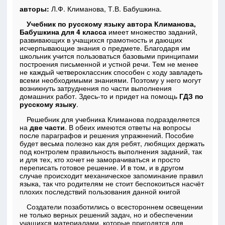
авторы:
Л.Ф. Климанова, Т.В. Бабушкина.
Учебник по русскому языку автора Климанова,
Бабушкина для 4 класса
имеет множество заданий,
развивающих в учащихся грамотность и дающих
исчерпывающие знания о предмете. Благодаря им
школьник учится пользоваться базовыми принципами
построения письменной и устной речи. Тем не менее
не каждый четвероклассник способен с ходу завладеть
всеми необходимыми знаниями. Поэтому у него могут
возникнуть затруднения по части выполнения
домашних работ. Здесь-то и придет на помощь
ГДЗ по
русскому языку
.
Решебник для учебника Климанова подразделяется
на
две части
. В обеих имеются ответы на вопросы
после параграфов и решения упражнений. Пособие
будет весьма полезно как для ребят, любящих держать
под контролем правильность выполнения заданий, так
и для тех, кто хочет не заморачиваться и просто
переписать готовое решение. И в том, и в другом
случае происходит механическое запоминание правил
языка, так что родителям не стоит беспокоиться насчёт
плохих последствий пользования данной книгой
Создатели позаботились о всестороннем освещении
не только верных решений задач, но и обеспечении
учащихся материалами, которые пригодятся для