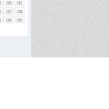
9
120
121
6
137
138
3
154
155