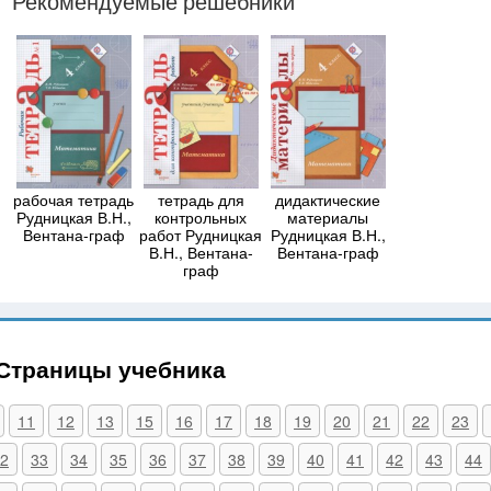
Рекомендуемые решебники
рабочая тетрадь
тетрадь для
дидактические
Рудницкая В.Н.,
контрольных
материалы
Вентана-граф
работ Рудницкая
Рудницкая В.Н.,
В.Н., Вентана-
Вентана-граф
граф
 Страницы учебника
11
12
13
15
16
17
18
19
20
21
22
23
2
33
34
35
36
37
38
39
40
41
42
43
44