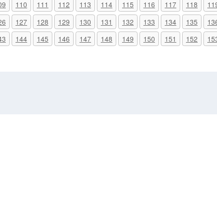
09
110
111
112
113
114
115
116
117
118
11
26
127
128
129
130
131
132
133
134
135
13
43
144
145
146
147
148
149
150
151
152
15