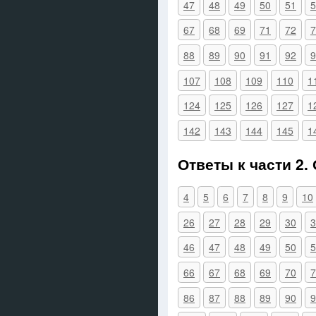
47
48
49
50
51
5
67
68
69
71
72
7
88
89
90
91
92
9
107
108
109
110
1
124
125
126
127
1
142
143
144
145
1
Ответы к части 2.
4
5
6
7
8
9
10
26
27
28
29
30
3
46
47
48
49
50
5
66
67
68
69
70
7
86
87
88
89
90
9