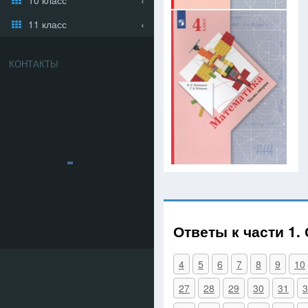
11 класс
КОНТАКТЫ
Ответы к части 1.
4
5
6
7
8
9
10
27
28
29
30
31
3