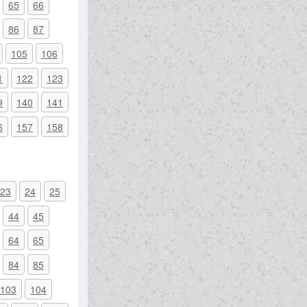
65
66
86
87
105
106
1
122
123
9
140
141
6
157
158
23
24
25
44
45
64
65
84
85
103
104