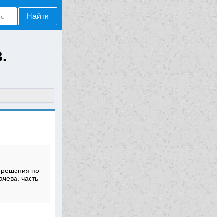
Найти
.
 решения по
ачева. часть