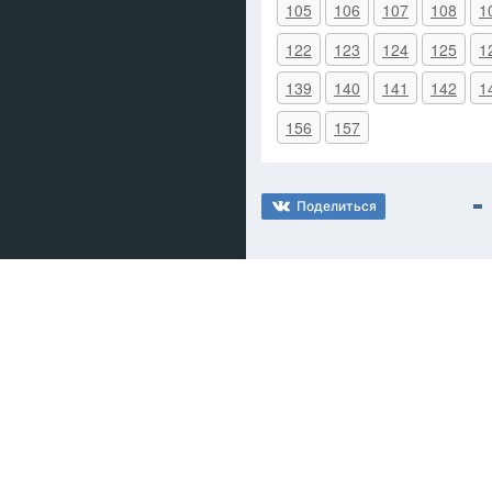
105
106
107
108
1
122
123
124
125
1
139
140
141
142
1
156
157
Поделиться