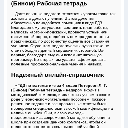
(Бином) Рабочая тетрадь
Даже опытные педагоги готовятся к урокам точно так
же, как это делают ученики. В этом деле им
обязательно понадобится помощник в виде ГДЗ.
Благодаря ему им удастся: составить план работы,
написать карточки-подсказки, провести устный или
письменный опрос, подобрать номера для тестов и
практических, по достоинству оценить все старания
учеников. Студентам педагогических вузов также не
стоит обходить данный справочник стороной. Во-
первых, благодаря ему они вспомнят школьную
программу. Во-вторых, им удастся сформировать
полезные профессиональные умения и навыки.
Надежный онлайн-справочник
«ГДЗ по математике за 4 класс Петерсон Л. Г.
(Бином) Рабочая тетрадь»
недаром входит в
методический комплекс, и является лучшим в своем
роде учебно-вспомогательным пособием. Каждое
решенное задание и все правильные ответы были
проверены специалистами высокой квалификации на
наличие ошибок. Они, в свою очередь,
придерживались современной методики обучения в
школе при создании данного комплекса, чтобы он
полностью соответствовал нынешней учебной