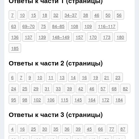
Ответы к части 1 (страницы)
7
10
15
18
32
34–37
38
46
50
56
63
69–70
75
84–85
108
109
116–117
136
137
139
148–149
157
170
173
180
185
Ответы к части 2 (страницы)
6
7
9
10
11
13
14
16
19
21
23
24
25
29
31
33
39
42
46
57
68
82
95
98
102
106
115
145
164
172
184
Ответы к части 3 (страницы)
4
16
25
30
35
36
39
45
66
77
87