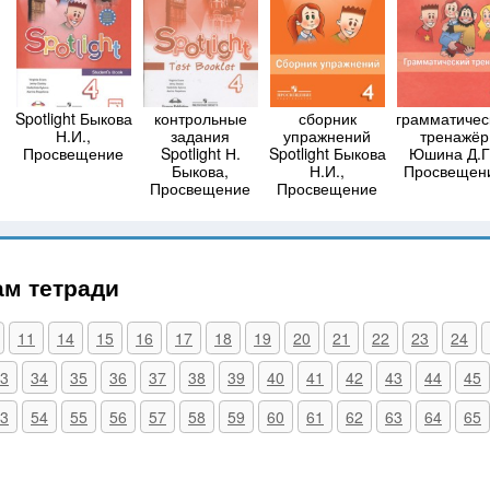
Spotlight Быкова
контрольные
сборник
грамматичес
Н.И.,
задания
упражнений
тренажёр
Просвещение
Spotlight Н.
Spotlight Быкова
Юшина Д.Г
Быкова,
Н.И.,
Просвещен
Просвещение
Просвещение
ам тетради
11
14
15
16
17
18
19
20
21
22
23
24
3
34
35
36
37
38
39
40
41
42
43
44
45
3
54
55
56
57
58
59
60
61
62
63
64
65