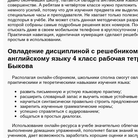
совершенстве. А ребятам в четвёртом классе нужно приложить
немного усилий, потому что для изучения предмета им выдели
специальные часы и преподавателя. Не хватает только полезн
подспорья в учёбе. Им может стать данная методическая разра
которой собраны самые подробные решения всех номеров. П
отыскать даже в своем мобильном телефоне в круглосуточном
Практичная навигация, идентичная нумерация сделают решебн
простым в использовании.
Овладение дисциплиной с решебником
английскому языку 4 класс рабочая те
Быкова
Располагая онлайн-сборником, школьники сполна смогут овл
практическими и теоретическими навыками изучения языка:
развить письменную и устную языковую практику;
расширить словарный запас и выучить новые устойчивые
научиться синтаксически правильно строить предложения
закрепить изученные грамматические нормы;
успешно справляться с аудированием;
общаться в простых диалогах.
Использование онлайн-ресурса в учебе значительно облегча
выполнение домашних упражнений, пополняет багаж знаний м
учеников, дает возможность заработать хорошие оценки и засл