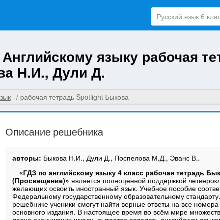
о Английскому языку рабочая те
ва Н.И., Дули Д.
зык
рабочая тетрадь Spotlight Быкова
Описание решебника
авторы:
Быкова Н.И., Дули Д., Поспелова М.Д., Эванс В..
«ГДЗ по английскому языку 4 класс рабочая тетрадь Бы
(Просвещение)»
является полноценной поддержкой четверокл
желающих освоить иностранный язык. Учебное пособие соотве
Федеральному государственному образовательному стандарту.
решебнике ученики смогут найти верные ответы на все номера
основного издания. В настоящее время во всём мире множест
давно окончивших школу, пытается овладеть английским языко