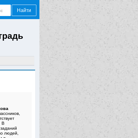
Найти
традь
кова
ассников,
тствует
 В
 заданий
во людей,
м в