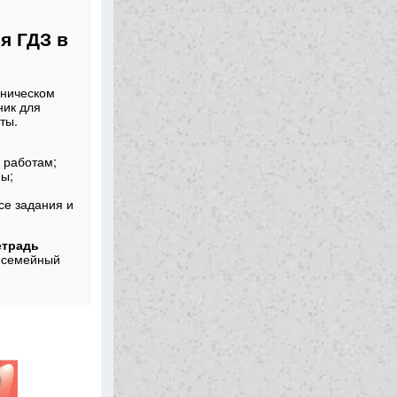
я ГДЗ в
аническом
ник для
ты.
 работам;
мы;
се задания и
етрадь
 семейный