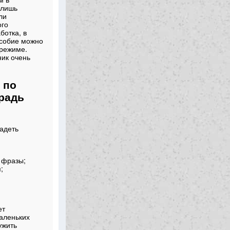
 лишь
ли
ого
ботка, в
особие можно
 режиме.
ик очень
 по
традь
адеть
 фразы;
;
ет
аленьких
ужить