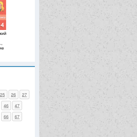
кий
.,
ие
25
26
27
46
47
66
67