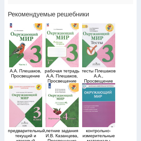
Рекомендуемые решебники
А.А. Плешаков,
рабочая тетрадь
тесты Плешаков
Просвещение
А.А. Плешаков,
А.А.,
Просвещение
Просвещение
предварительный,
летние задания
контрольно-
текущий и
И.В. Казанцева,
измерительные
итоговый
Просвещение
материалы