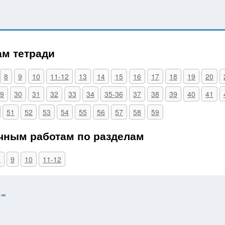
ам тетради
8
9
10
11-12
13
14
15
16
17
18
19
20
9
30
31
32
33
34
35-36
37
38
39
40
41
51
52
53
54
55
56
57
58
59
чным работам по разделам
8
9
10
11-12