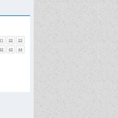
21
22
23
42
43
44