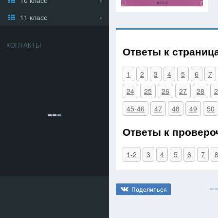
11 класс
КОНТАКТЫ
Ответы к страниц
1
2
3
4
5
6
7
24
25
26
27
28
2
45-46
47
48
49
50
Ответы к проверо
1-2
3
4
5
6
7
Поделиться