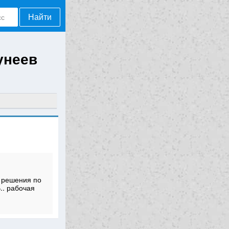
Найти
унеев
 решения по
.. рабочая