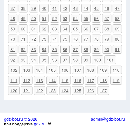
37
38
39
40
41
42
43
44
45
46
47
48
49
50
51
52
53
54
55
56
57
58
59
60
61
62
63
64
65
66
67
68
69
70
71
72
73
74
75
76
77
78
79
80
81
82
83
84
85
86
87
88
89
90
91
92
93
94
95
96
97
98
99
100
101
102
103
104
105
106
107
108
109
110
111
112
113
114
115
116
117
118
119
120
121
122
123
124
125
126
127
gdz-bot.ru © 2026
admin@gdz-bot.ru
при поддержке
gdz.ru
💙