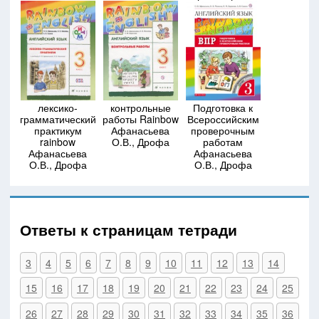
лексико-
контрольные
Подготовка к
грамматический
работы Rainbow
Всероссийским
практикум
Афанасьева
проверочным
rainbow
О.В., Дрофа
работам
Афанасьева
Афанасьева
О.В., Дрофа
О.В., Дрофа
Ответы к страницам тетради
3
4
5
6
7
8
9
10
11
12
13
14
15
16
17
18
19
20
21
22
23
24
25
26
27
28
29
30
31
32
33
34
35
36