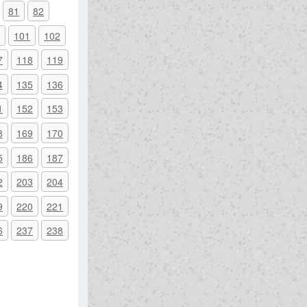
81
82
101
102
7
118
119
4
135
136
1
152
153
8
169
170
5
186
187
2
203
204
9
220
221
6
237
238