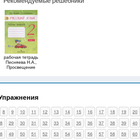
Рекомендуемые решебники
рабочая тетрадь
Песняева Н.А.,
Просвещение
 Упражнения
8
9
10
11
12
13
14
15
16
17
18
19
20
8
29
30
31
32
33
34
35
36
37
38
39
40
8
49
50
51
52
53
54
55
56
57
58
59
60