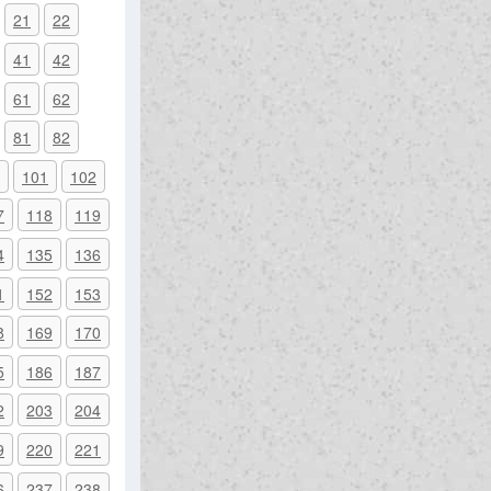
21
22
41
42
61
62
81
82
101
102
7
118
119
4
135
136
1
152
153
8
169
170
5
186
187
2
203
204
9
220
221
6
237
238