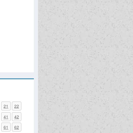
21
22
41
42
61
62