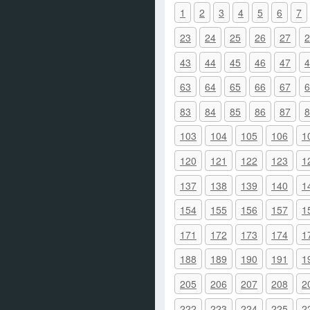
1
2
3
4
5
6
7
23
24
25
26
27
2
43
44
45
46
47
4
63
64
65
66
67
6
83
84
85
86
87
8
103
104
105
106
1
120
121
122
123
1
137
138
139
140
1
154
155
156
157
1
171
172
173
174
1
188
189
190
191
1
205
206
207
208
2
222
223
224
225
2