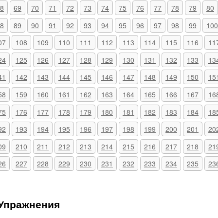
8
69
70
71
72
73
74
75
76
77
78
79
80
8
89
90
91
92
93
94
95
96
97
98
99
100
07
108
109
110
111
112
113
114
115
116
11
24
125
126
127
128
129
130
131
132
133
13
41
142
143
144
145
146
147
148
149
150
15
58
159
160
161
162
163
164
165
166
167
16
75
176
177
178
179
180
181
182
183
184
18
92
193
194
195
196
197
198
199
200
201
20
09
210
211
212
213
214
215
216
217
218
21
26
227
228
229
230
231
232
233
234
235
23
 Упражнения