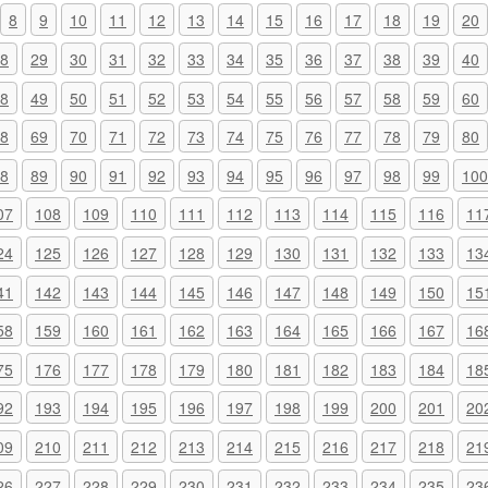
8
9
10
11
12
13
14
15
16
17
18
19
20
8
29
30
31
32
33
34
35
36
37
38
39
40
8
49
50
51
52
53
54
55
56
57
58
59
60
8
69
70
71
72
73
74
75
76
77
78
79
80
8
89
90
91
92
93
94
95
96
97
98
99
100
07
108
109
110
111
112
113
114
115
116
11
24
125
126
127
128
129
130
131
132
133
13
41
142
143
144
145
146
147
148
149
150
15
58
159
160
161
162
163
164
165
166
167
16
75
176
177
178
179
180
181
182
183
184
18
92
193
194
195
196
197
198
199
200
201
20
09
210
211
212
213
214
215
216
217
218
21
26
227
228
229
230
231
232
233
234
235
23