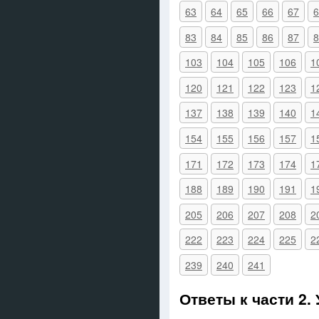
63
64
65
66
67
6
83
84
85
86
87
8
103
104
105
106
1
120
121
122
123
1
137
138
139
140
1
154
155
156
157
1
171
172
173
174
1
188
189
190
191
1
205
206
207
208
2
222
223
224
225
2
239
240
241
Ответы к части 2.