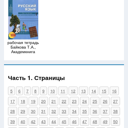
рабочая тетрадь
Байкова Т.А.,
Академкнига
Часть 1. Страницы
5
6
7
8
9
10
11
12
13
14
15
16
17
18
19
20
21
22
23
24
25
26
27
28
29
30
31
32
33
34
35
36
37
38
39
40
42
43
44
45
46
47
48
49
50