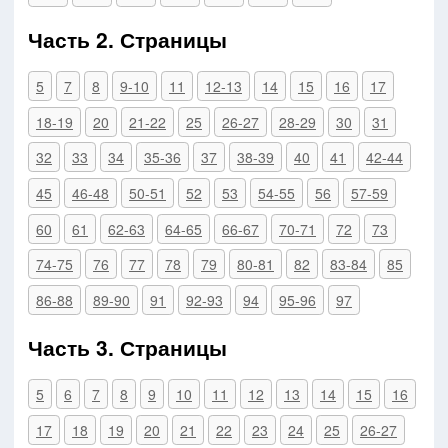
Часть 2. Страницы
5
7
8
9-10
11
12-13
14
15
16
17
18-19
20
21-22
25
26-27
28-29
30
31
32
33
34
35-36
37
38-39
40
41
42-44
45
46-48
50-51
52
53
54-55
56
57-59
60
61
62-63
64-65
66-67
70-71
72
73
74-75
76
77
78
79
80-81
82
83-84
85
86-88
89-90
91
92-93
94
95-96
97
Часть 3. Страницы
5
6
7
8
9
10
11
12
13
14
15
16
17
18
19
20
21
22
23
24
25
26-27