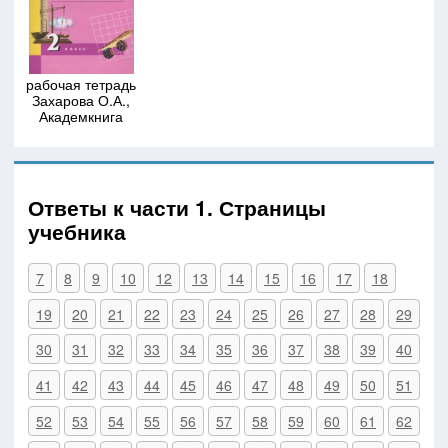
рабочая тетрадь
Захарова О.А.,
Академкнига
Ответы к части 1. Страницы
учебника
7
8
9
10
12
13
14
15
16
17
18
19
20
21
22
23
24
25
26
27
28
29
30
31
32
33
34
35
36
37
38
39
40
41
42
43
44
45
46
47
48
49
50
51
52
53
54
55
56
57
58
59
60
61
62