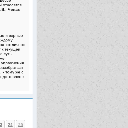
оцессе
й относятся
В., Челак
ые и верные
аждому
 на «отлично»
 к текущей
ю суть
аже
у упражнения
 разобраться
 к тому же с
одготовлен к
3
24
25