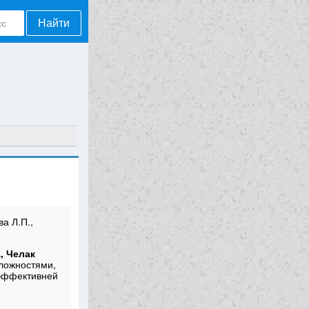
Найти
ва Л.П.,
, Челак
ложностями,
 эффективней