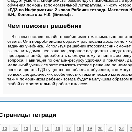
следует усвоить, специалисты рекомендуют использовать в пр
обучения помощь вспомогательной литературы, к числу которо
«ГДЗ по Информатике 2 класс Рабочая тетрадь Матвеева Н.
Е.Н., Конопатова Н.К. (Бином)».
Чем поможет решебник
В своем составе онлайн-пособие имеет максимально понятн
ответы. Они подробнейшим образом расписаны абсолютно к к
заданию учебника. Используя решебник второклассник сможет
выполнить домашнее задание, заранее осуществить подготовку
проверке знаний, проработать сложную тему, и понять основну
вопроса. Навигация по онлайн-ресурсу удобная и понятная, д
маленький ученик сможет отыскать готовое решение по номер
легко и просто. ГДЗ существенно облегчат обучение, и помогут
во всех специфических особенностях тематического материала,
таким помощником ребенок всегда будет наилучшим образом п
любой самостоятельной работе в классе.
 Страницы тетради
10
12
13
14
15
16
17
18
19
20
21
22
2