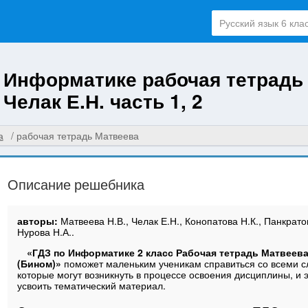
о Информатике рабочая тетрадь
 Челак Е.Н. часть 1, 2
а
рабочая тетрадь Матвеева
Описание решебника
авторы:
Матвеева Н.В., Челак Е.Н., Конопатова Н.К., Панкрато
Нурова Н.А..
«ГДЗ по Информатике 2 класс Рабочая тетрадь Матвеева
(Бином)»
поможет маленьким ученикам справиться со всеми с
которые могут возникнуть в процессе освоения дисциплины, и
усвоить тематический материал.