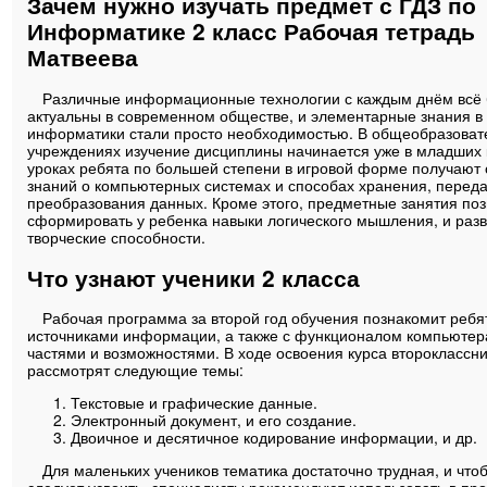
Зачем нужно изучать предмет с ГДЗ по
Информатике 2 класс Рабочая тетрадь
Матвеева
Различные информационные технологии с каждым днём всё
актуальны в современном обществе, и элементарные знания в
информатики стали просто необходимостью. В общеобразоват
учреждениях изучение дисциплины начинается уже в младших 
уроках ребята по большей степени в игровой форме получают 
знаний о компьютерных системах и способах хранения, переда
преобразования данных. Кроме этого, предметные занятия по
сформировать у ребенка навыки логического мышления, и разв
творческие способности.
Что узнают ученики 2 класса
Рабочая программа за второй год обучения познакомит ребя
источниками информации, а также с функционалом компьютера
частями и возможностями. В ходе освоения курса второклассн
рассмотрят следующие темы:
Текстовые и графические данные.
Электронный документ, и его создание.
Двоичное и десятичное кодирование информации, и др.
Для маленьких учеников тематика достаточно трудная, и чтоб