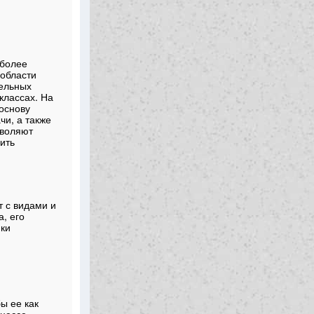
 более
 области
ельных
классах. На
основу
чи, а также
зволяют
ить
т с видами и
, его
ики
ы ее как