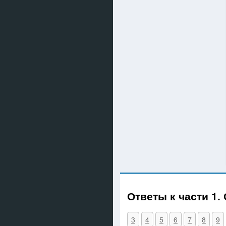
Ответы к части 1.
3
4
5
6
7
8
9