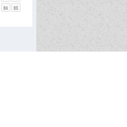
84
85
admin@gdz-bot.ru