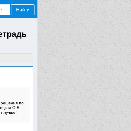
Найти
етрадь
 решения по
ецкая О.Б..
т лучше!