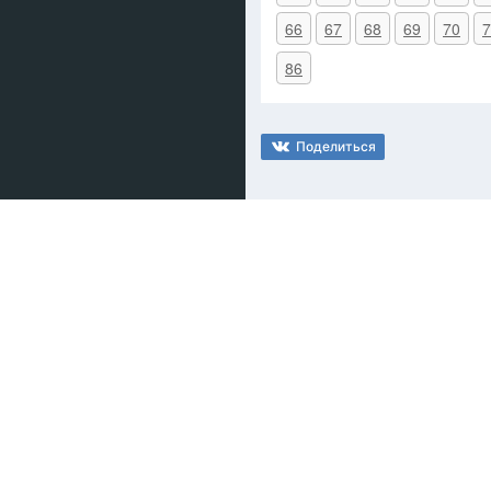
66
67
68
69
70
7
86
Поделиться
gdz-bot.ru © 2026
при поддерж