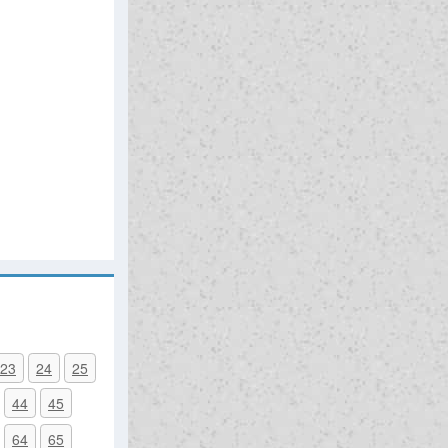
23
24
25
44
45
64
65