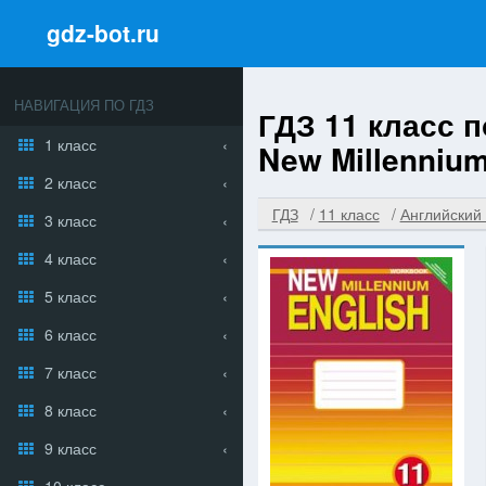
gdz-bot.ru
НАВИГАЦИЯ ПО ГДЗ
ГДЗ 11 класс 
1 класс
New Millennium
2 класс
ГДЗ
11 класс
Английский
3 класс
4 класс
5 класс
6 класс
7 класс
8 класс
9 класс
10 класс