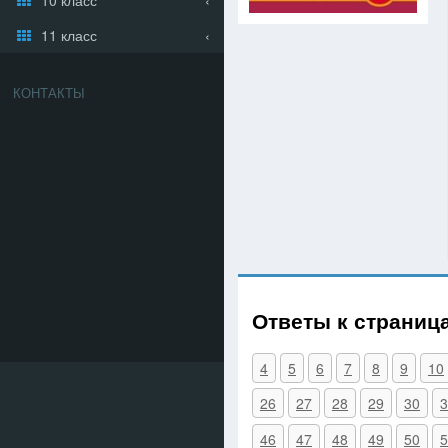
11 класс
КОНТАКТЫ
Ответы к страниц
4
5
6
7
8
9
10
26
27
28
29
30
3
46
47
48
49
50
5