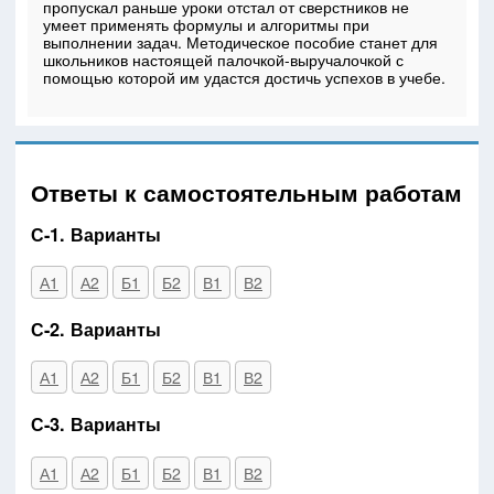
пропускал раньше уроки отстал от сверстников не
умеет применять формулы и алгоритмы при
выполнении задач. Методическое пособие станет для
школьников настоящей палочкой-выручалочкой с
помощью которой им удастся достичь успехов в учебе.
Ответы к самостоятельным работам
С-1. Варианты
А1
А2
Б1
Б2
В1
В2
С-2. Варианты
А1
А2
Б1
Б2
В1
В2
С-3. Варианты
А1
А2
Б1
Б2
В1
В2