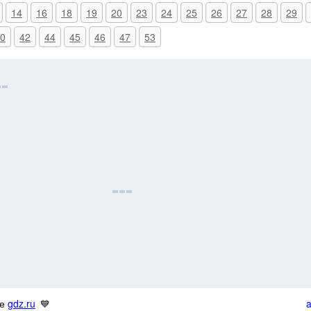
14
16
18
19
20
23
24
25
26
27
28
29
0
42
44
45
46
47
53
ке
gdz.ru
💙