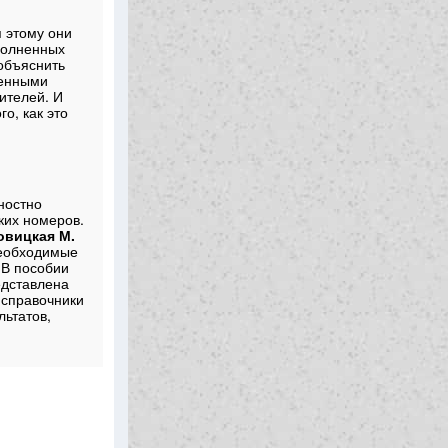
,
 этому они
полненных
объяснить
ленными
ителей. И
о, как это
ностно
ких номеров.
овицкая М.
необходимые
 В пособии
едставлена
 справочники
льтатов,