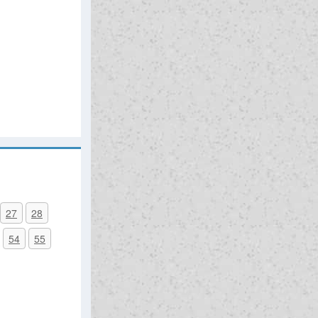
27
28
54
55