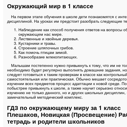
Окружающий мир в 1 классе
На первом этапе обучения в школе дети познакомятся с инт
дисциплиной. На уроках им предстоит разобрать следующие т
Наблюдение как способ получения ответов на вопросы о
окружающем нас мире.
Лиственные и хвойные деревья.
Кустарники и травы.
Строение шляпочных грибов.
Как помочь птицам зимой.
Разнообразие млекопитающих.
Малышам постепенно нужно привыкнуть к тому, что им не то
необходимо будет регулярно выполнять домашние задания, но 
следует готовиться к таким проверкам в классе как контрольный
самостоятельная или практическая. Обычно мешает сосредото
изучении всех предметов процесс адаптации к новой среде. П
побыстрее привыкнуть к школе, а также научит серьезно относи
изучению не только данного, но и других школьных дисциплин, 
замечательный методический комплекс.
ГДЗ по окружающему миру за 1 класс
Плешаков, Новицкая (Просвещение) Ра
тетрадь и родители школьников