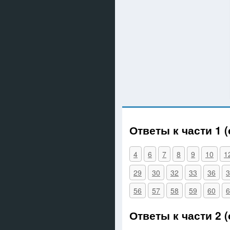
Ответы к части 1 
4
6
7
8
9
10
1
29
30
32
33
36
3
56
57
58
59
60
6
Ответы к части 2 