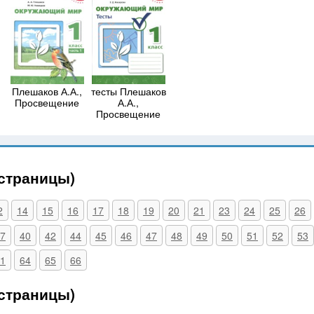
Плешаков А.А.,
тесты Плешаков
Просвещение
А.А.,
Просвещение
(страницы)
2
14
15
16
17
18
19
20
21
23
24
25
26
7
40
42
44
45
46
47
48
49
50
51
52
53
1
64
65
66
(страницы)