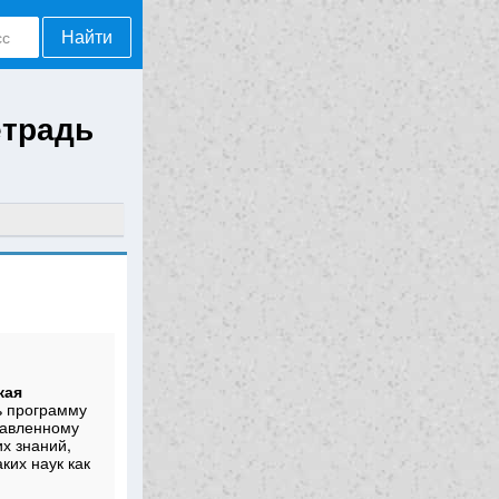
Найти
етрадь
кая
ь программу
тавленному
х знаний,
ких наук как