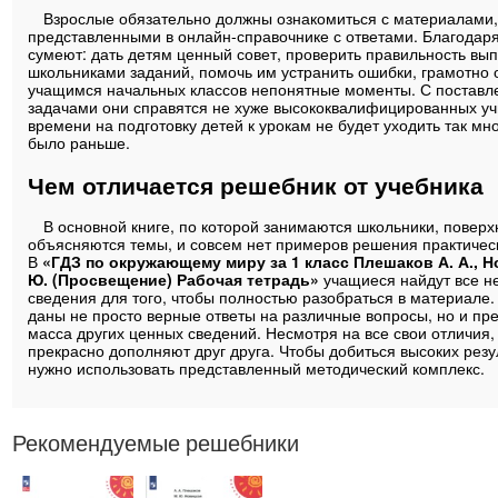
Взрослые обязательно должны ознакомиться с материалами
представленными в онлайн-справочнике с ответами. Благодаря
сумеют: дать детям ценный совет, проверить правильность вы
школьниками заданий, помочь им устранить ошибки, грамотно 
учащимся начальных классов непонятные моменты. С постав
задачами они справятся не хуже высококвалифицированных уч
времени на подготовку детей к урокам не будет уходить так мног
было раньше.
Чем отличается решебник от учебника
В основной книге, по которой занимаются школьники, поверх
объясняются темы, и совсем нет примеров решения практичес
В
«ГДЗ по окружающему миру за 1 класс Плешаков А. А., Н
Ю. (Просвещение) Рабочая тетрадь»
учащиеся найдут все 
сведения для того, чтобы полностью разобраться в материале.
даны не просто верные ответы на различные вопросы, но и пр
масса других ценных сведений. Несмотря на все свои отличия,
прекрасно дополняют друг друга. Чтобы добиться высоких резу
нужно использовать представленный методический комплекс.
Рекомендуемые решебники