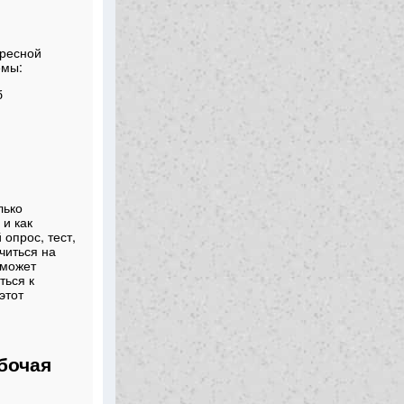
ересной
емы:
б
лько
и как
 опрос, тест,
читься на
оможет
ться к
этот
бочая