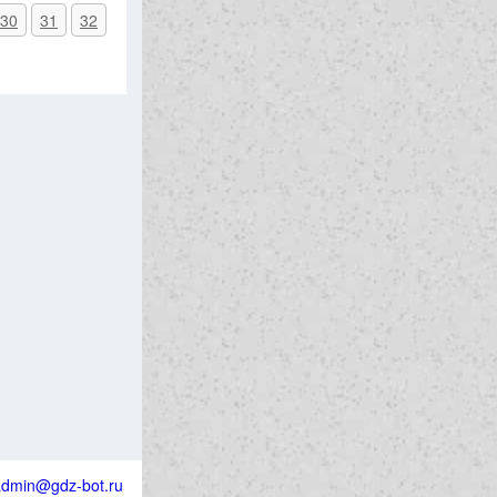
30
31
32
admin@gdz-bot.ru