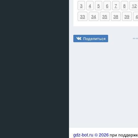
3
4
5
6
7
8
12
33
34
35
38
39
4
Поделиться
gdz-bot.ru © 2026
при поддерж