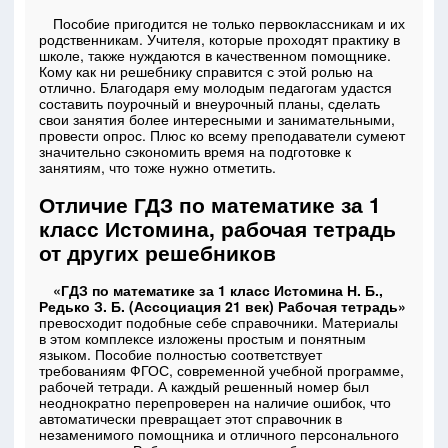
Пособие пригодится не только первоклассникам и их
родственникам. Учителя, которые проходят практику в
школе, также нуждаются в качественном помощнике.
Кому как ни решебнику справится с этой ролью на
отлично. Благодаря ему молодым педагогам удастся
составить поурочный и внеурочный планы, сделать
свои занятия более интересными и занимательными,
провести опрос. Плюс ко всему преподаватели сумеют
значительно сэкономить время на подготовке к
занятиям, что тоже нужно отметить.
Отличие ГДЗ по математике за 1
класс Истомина, рабочая тетрадь
от других решебников
«ГДЗ по математике за 1 класс Истомина Н. Б.,
Редько З. Б. (Ассоциация 21 век) Рабочая тетрадь»
превосходит подобные себе справочники. Материалы
в этом комплексе изложены простым и понятным
языком. Пособие полностью соответствует
требованиям ФГОС, современной учебной программе,
рабочей тетради. А каждый решенный номер был
неоднократно перепроверен на наличие ошибок, что
автоматически превращает этот справочник в
незаменимого помощника и отличного персонального