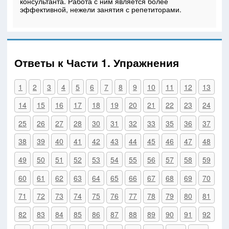
консультанта. Работа с ним является более
эффективной, нежели занятия с репетиторами.
Ответы к Части 1. Упражнения
1
2
3
4
5
6
7
8
9
10
11
12
13
14
15
16
17
18
19
20
21
22
23
24
25
26
27
28
30
31
32
33
35
36
37
38
39
40
41
42
43
44
45
46
47
48
49
50
51
52
53
54
55
56
57
58
59
60
61
62
63
64
65
66
67
68
69
70
71
72
73
74
75
76
77
78
79
80
81
82
83
84
85
86
87
88
89
90
91
92