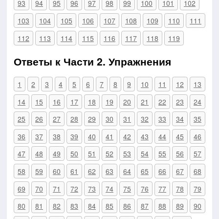
93
94
95
96
97
98
99
100
101
102
103
104
105
106
107
108
109
110
111
112
113
114
115
116
117
118
119
Ответы к Части 2. Упражнения
1
2
3
4
5
6
7
8
9
10
11
12
13
14
15
16
17
18
19
20
21
22
23
24
25
26
27
28
29
30
31
32
33
34
35
36
37
38
39
40
41
42
43
44
45
46
47
48
49
50
51
52
53
54
55
56
57
58
59
60
61
62
63
64
65
66
67
68
69
70
71
72
73
74
75
76
77
78
79
80
81
82
83
84
85
86
87
88
89
90